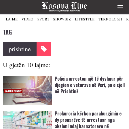
LAJME
VIDEO
SPORT
SHOWBIZ
LIFESTYLE
TEKNOLOGJI
K
TAG
prishtine
U gjetën 10 lajme:
Policia arreston një të dyshuar për
djegien e veturave në Veri, po e sjell
në Prishtinë
Prokuroria kërkon paraburgimin e
dy pronarëve të arrestuar nga
aksioni ndaj barnatoreve në