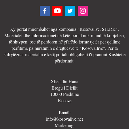
Ky portal mirëmbahet nga kompania "Kosovalive. SH.P.K".
Materialet dhe informacionet në këtë portal nuk mund të kopjohen,
të shtypen, ose të përdoren në çfarëdo forme tjetër për qëllime
përfitimi, pa miratimin e drejtuesve të "Kosova.live". Për ta
shfrytëzuar materialin e këtij portali obligoheni t'i pranoni Kushtet e
përdorimit.
Xheladin Hana
Bregu i Diellit
10000 Prishtine
Kosovë
Email:
info@kosovalive.net
Marketing: