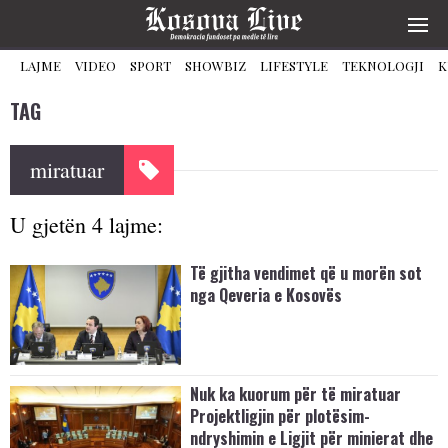
LAJME
VIDEO
SPORT
SHOWBIZ
LIFESTYLE
TEKNOLOGJI
K
TAG
miratuar
U gjetën 4 lajme:
Të gjitha vendimet që u morën sot
nga Qeveria e Kosovës
Nuk ka kuorum për të miratuar
Projektligjin për plotësim-
ndryshimin e Ligjit për minierat dhe