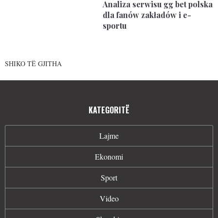
Analiza serwisu gg bet polska
dla fanów zakładów i e-
sportu
SHIKO TË GJITHA
KATEGORITË
Lajme
Ekonomi
Sport
Video