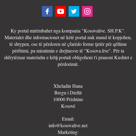
Ky portal mirëmbahet nga kompania "Kosovalive. SH.P.K".
Materialet dhe informacionet në këtë portal nuk mund të kopjohen,
të shtypen, ose të përdoren në çfarëdo forme tjetër për qëllime
përfitimi, pa miratimin e drejtuesve të "Kosova.live". Për ta
shfrytëzuar materialin e këtij portali obligoheni t'i pranoni Kushtet e
përdorimit.
Xheladin Hana
Bregu i Diellit
10000 Prishtine
Kosovë
Email:
info@kosovalive.net
Marketing: