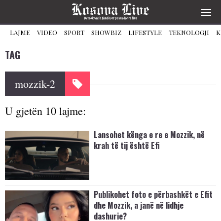
LAJME
VIDEO
SPORT
SHOWBIZ
LIFESTYLE
TEKNOLOGJI
K
TAG
mozzik-2
U gjetën 10 lajme:
Lansohet kënga e re e Mozzik, në
krah të tij është Efi
Publikohet foto e përbashkët e Efit
dhe Mozzik, a janë në lidhje
dashurie?