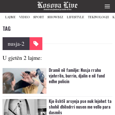
LAJME
VIDEO
SPORT
SHOWBIZ
LIFESTYLE
TEKNOLOGJI
K
TAG
nusja-2
U gjetën 2 lajme:
Dramë në familje: Nusja rrahu
vjehrrën, burrin, djalin e në fund
edhe policin
Kjo është arsyeja pse nuk lejohet ta
shohë dhëndrri nusen me vello para
dasmës