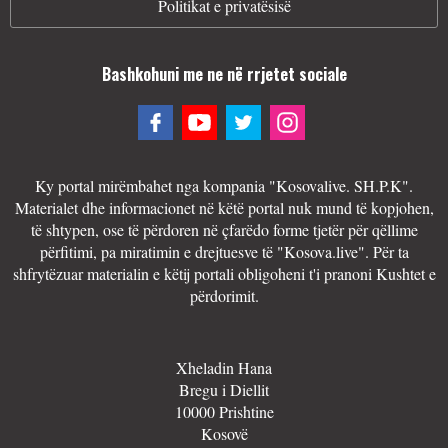
Politikat e privatësisë
Bashkohuni me ne në rrjetet sociale
Ky portal mirëmbahet nga kompania "Kosovalive. SH.P.K".
Materialet dhe informacionet në këtë portal nuk mund të kopjohen,
të shtypen, ose të përdoren në çfarëdo forme tjetër për qëllime
përfitimi, pa miratimin e drejtuesve të "Kosova.live". Për ta
shfrytëzuar materialin e këtij portali obligoheni t'i pranoni Kushtet e
përdorimit.
Xheladin Hana
Bregu i Diellit
10000 Prishtine
Kosovë