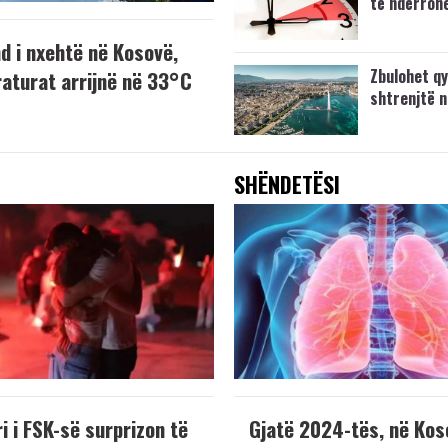
të ndërrohe
d i nxehtë në Kosovë,
Zbulohet qy
aturat arrijnë në 33°C
shtrenjtë n
SHËNDETËSI
i i FSK-së surprizon të
Gjatë 2024-tës, në Kos