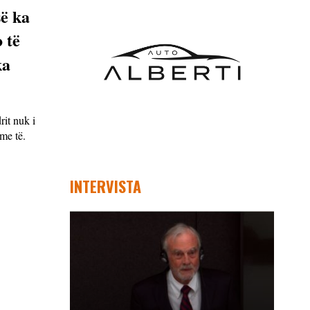
së ka
o të
ka
rit nuk i
me të.
INTERVISTA