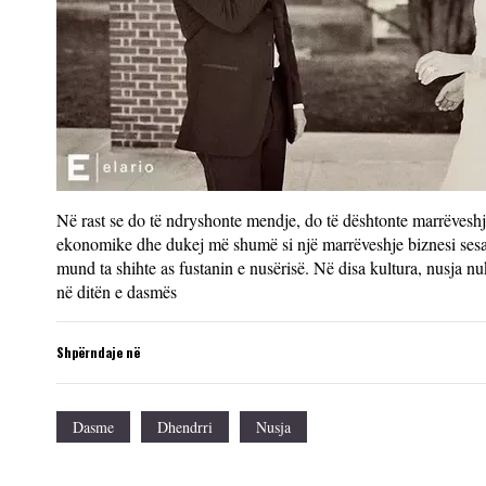
Në rast se do të ndryshonte mendje, do të dështonte marrëveshja
ekonomike dhe dukej më shumë si një marrëveshje biznesi sesa
mund ta shihte as fustanin e nusërisë. Në disa kultura, nusja nuk 
në ditën e dasmës
Shpërndaje në
Dasme
Dhendrri
Nusja