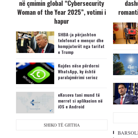
në çmimin global “Cybersecurity
dash
Woman of the Year 2025”, votimi i
romanti
hapur
SHBA-ja përjashton
telefonat e mençur dhe
kompjuterët nga tarifat
e Trump
Kujdes nëse përdorni
WhatsApp, ky është
paralajmërimi serioz
eKosova tani mund të
merret si aplikacion në
iOS e Android
SHIKO TË GJITHA
BARSOL