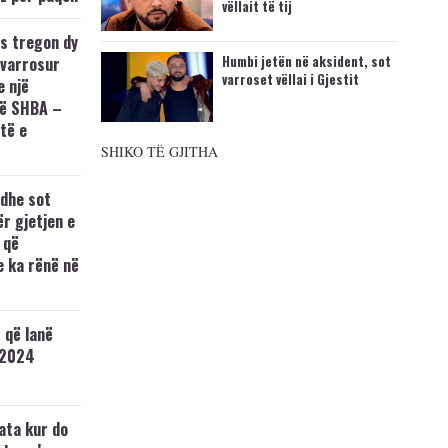
vëllait të tij
s tregon dy
Humbi jetën në aksident, sot
 varrosur
varroset vëllai i Gjestit
e një
në SHBA –
të e
SHIKO TË GJITHA
edhe sot
r gjetjen e
 që
e ka rënë në
 që lanë
 2024
ata kur do