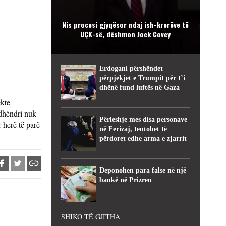
Nis procesi gjyqësor ndaj ish-krerëve të
UÇK-së, dëshmon Jock Covey
Erdogani përshëndet
përpjekjet e Trumpit për t’i
dhënë fund luftës në Gaza
ekte
 dhëndri nuk
Përleshje mes disa personave
r herë të parë
në Ferizaj, tentohet të
përdoret edhe arma e zjarrit
Deponohen para false në një
bankë në Prizren
SHIKO TË GJITHA