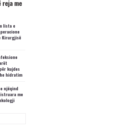
ë reja me
 lista e
operacione
e Kirurgjisë
nfeksione
arët
për kujdes
he hidratim
 e njëqind
jistruara me
nkologji