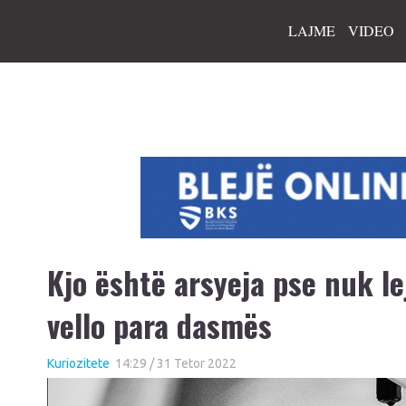
LAJME
VIDEO
Kjo është arsyeja pse nuk l
vello para dasmës
Kuriozitete
14:29 / 31 Tetor 2022