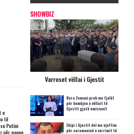
SHOWBIZ
Varroset vëllai i Gjestit
Bora Zemani prek me fjalët
për humbjen e vëllait të
Gjestit gjatë emisionit
t e
o të
Ekipi i Gjestit del me njoftim
se Putini
për ceremoninë e varrimit të
z për paqen