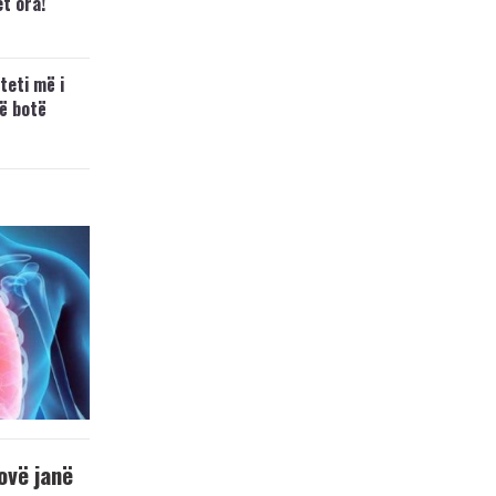
t ora!
teti më i
ë botë
ovë janë