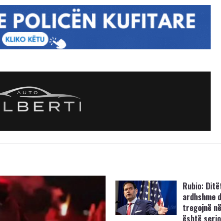
Rubio: Ditë
ardhshme d
tregojnë në
është serio