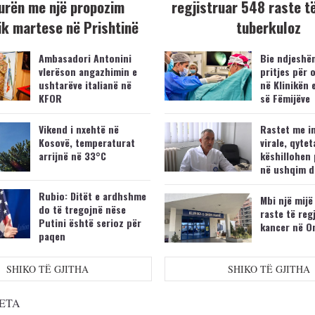
urën me një propozim
regjistruar 548 raste t
k martese në Prishtinë
tuberkuloz
Ambasadori Antonini
Bie ndjeshëm
vlerëson angazhimin e
pritjes për 
ushtarëve italianë në
në Klinikën 
KFOR
së Fëmijëve
Vikend i nxehtë në
Rastet me i
Kosovë, temperaturat
virale, qytet
arrijnë në 33°C
këshillohen 
në ushqim d
Rubio: Ditët e ardhshme
Mbi një mijë
do të tregojnë nëse
raste të reg
Putini është serioz për
kancer në O
paqen
SHIKO TË GJITHA
SHIKO TË GJITHA
ETA