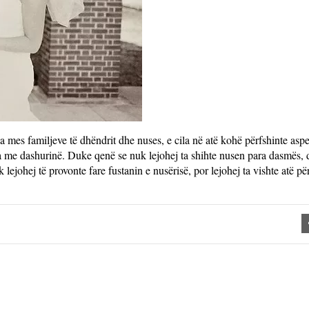
 mes familjeve të dhëndrit dhe nuses, e cila në atë kohë përfshinte asp
 me dashurinë. Duke qenë se nuk lejohej ta shihte nusen para dasmës,
lejohej të provonte fare fustanin e nusërisë, por lejohej ta vishte atë pë