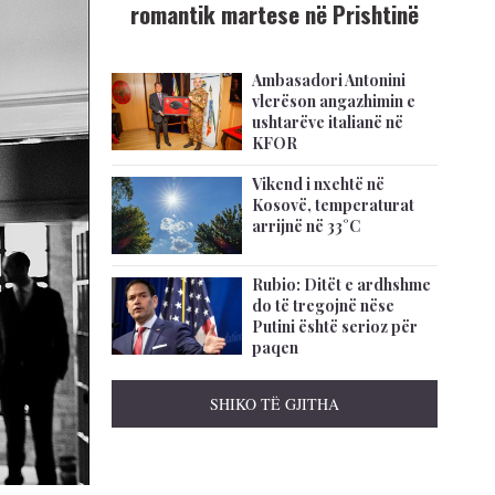
romantik martese në Prishtinë
Ambasadori Antonini
vlerëson angazhimin e
ushtarëve italianë në
KFOR
Vikend i nxehtë në
Kosovë, temperaturat
arrijnë në 33°C
Rubio: Ditët e ardhshme
do të tregojnë nëse
Putini është serioz për
paqen
SHIKO TË GJITHA