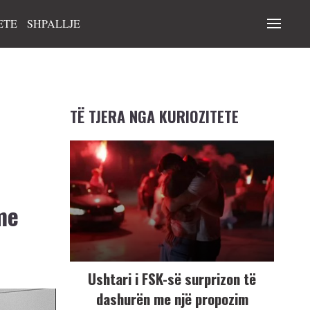
ETE
SHPALLJE
TË TJERA NGA KURIOZITETE
me
Ushtari i FSK-së surprizon të
dashurën me një propozim