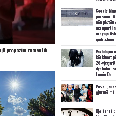
Google Map
persona të
nën pistën 
aeroporti 
arsyeja ësh
çuditshme
 një propozim romantik
Vazhdojnë 
kërkimet pë
26-vjeçarit
dyshohet s
Lumin Drini
Pesë njerëz
gjurmë më
Kjo është d