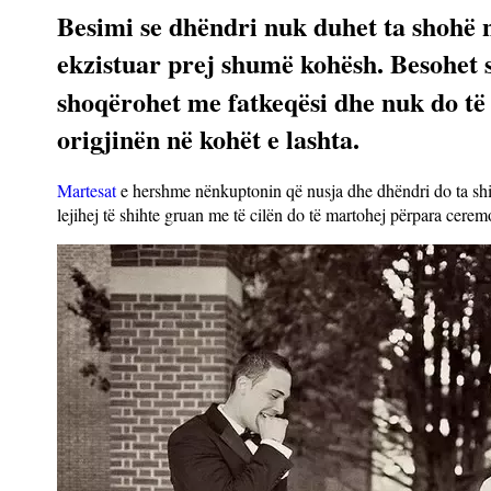
Besimi se dhëndri nuk duhet ta shohë 
ekzistuar prej shumë kohësh. Besohet 
shoqërohet me fatkeqësi dhe nuk do të 
origjinën në kohët e lashta.
Martesat
e hershme nënkuptonin që nusja dhe dhëndri do ta shihn
lejihej të shihte gruan me të cilën do të martohej përpara cer