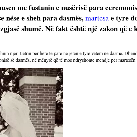
nusen me fustanin e nusërisë para ceremoni
se nëse e sheh para dasmës,
e tyre d
martesa
zgjasë shumë. Në fakt është një zakon që e 
in njëri-tjetrin për herë të parë në jetën e tyre vetëm në dasmë. Dhënd
emonisë së dasmës, në mënyrë që të mos ndryshonte mendje për martesën 