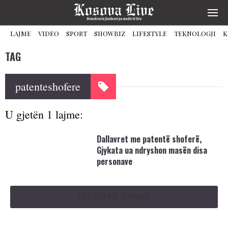
LAJME
VIDEO
SPORT
SHOWBIZ
LIFESTYLE
TEKNOLOGJI
K
TAG
patenteshofere
U gjetën 1 lajme:
Dallavret me patentë shoferë,
Gjykata ua ndryshon masën disa
personave
TREGO MË SHUMË