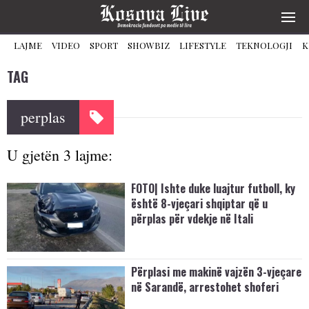
LAJME
VIDEO
SPORT
SHOWBIZ
LIFESTYLE
TEKNOLOGJI
K
TAG
perplas
U gjetën 3 lajme:
FOTO| Ishte duke luajtur futboll, ky
është 8-vjeçari shqiptar që u
përplas për vdekje në Itali
Përplasi me makinë vajzën 3-vjeçare
në Sarandë, arrestohet shoferi