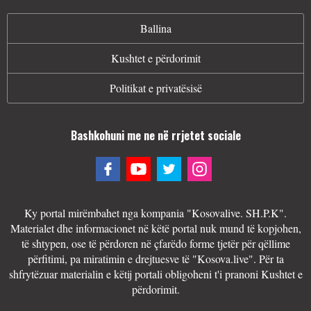
Ballina
Kushtet e përdorimit
Politikat e privatësisë
Bashkohuni me ne në rrjetet sociale
Ky portal mirëmbahet nga kompania "Kosovalive. SH.P.K".
Materialet dhe informacionet në këtë portal nuk mund të kopjohen,
të shtypen, ose të përdoren në çfarëdo forme tjetër për qëllime
përfitimi, pa miratimin e drejtuesve të "Kosova.live". Për ta
shfrytëzuar materialin e këtij portali obligoheni t'i pranoni Kushtet e
përdorimit.