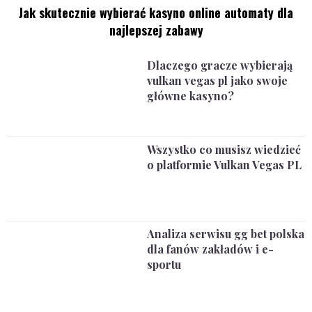
Jak skutecznie wybierać kasyno online automaty dla
najlepszej zabawy
Dlaczego gracze wybierają
vulkan vegas pl jako swoje
główne kasyno?
Wszystko co musisz wiedzieć
o platformie Vulkan Vegas PL
Analiza serwisu gg bet polska
dla fanów zakładów i e-
sportu