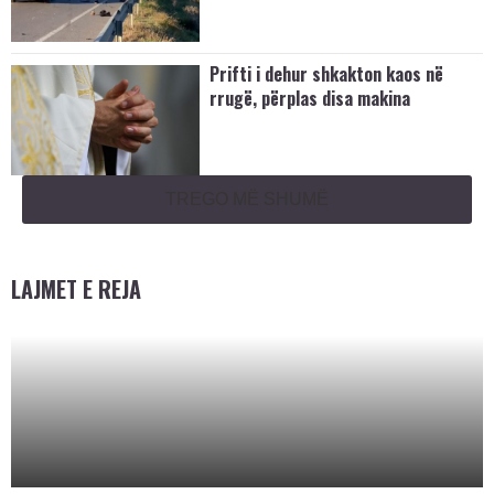
Prifti i dehur shkakton kaos në
rrugë, përplas disa makina
TREGO MË SHUMË
LAJMET E REJA