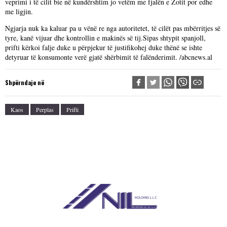
veprimi i të cilit bie në kundërshtim jo vetëm me fjalën e Zotit por edhe
me ligjin.
Ngjarja nuk ka kaluar pa u vënë re nga autoritetet, të cilët pas mbërritjes së
tyre, kanë vijuar dhe kontrollin e makinës së tij.Sipas shtypit spanjoll,
prifti kërkoi falje duke u përpjekur të justifikohej duke thënë se ishte
detyruar të konsumonte verë gjatë shërbimit të falënderimit. /abcnews.al
Shpërndaje në
Kaos
Perplas
Prifti