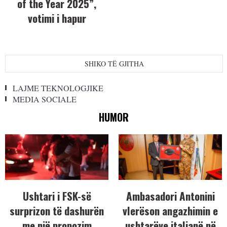
of the Year 2025”,
votimi i hapur
SHIKO TË GJITHA
LAJME TEKNOLOGJIKE
MEDIA SOCIALE
HUMOR
Ushtari i FSK-së
Ambasadori Antonini
surprizon të dashurën
vlerëson angazhimin e
me një propozim
ushtarëve italianë në