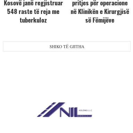
Kosovë janë regjistruar
pritjes për operacione
548 raste të reja me
në Klinikën e Kirurgjisë
tuberkuloz
së Fëmijëve
SHIKO TË GJITHA