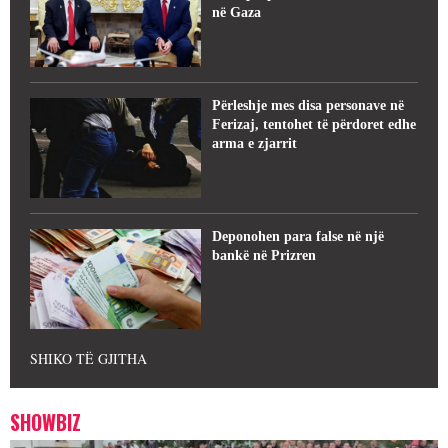
në Gaza
Përleshje mes disa personave në
Ferizaj, tentohet të përdoret edhe
arma e zjarrit
Deponohen para false në një
bankë në Prizren
SHIKO TË GJITHA
SHOWBIZ