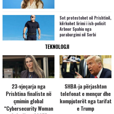
Sot protestohet në Prishtinë,
kërkohet lirimi i ish-policit
Arbnor Spahiu nga
paraburgimi në Serbi
TEKNOLOGJI
23-vjeçarja nga
SHBA-ja përjashton
Prishtina finaliste në
telefonat e mençur dhe
çmimin global
kompjuterët nga tarifat
“Cybersecurity Woman
e Trump