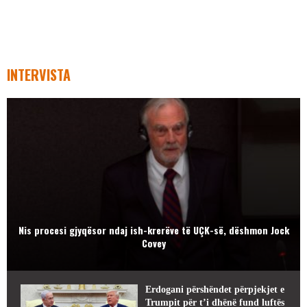
INTERVISTA
Nis procesi gjyqësor ndaj ish-krerëve të UÇK-së, dëshmon Jock
Covey
Erdogani përshëndet përpjekjet e
Trumpit për t’i dhënë fund luftës