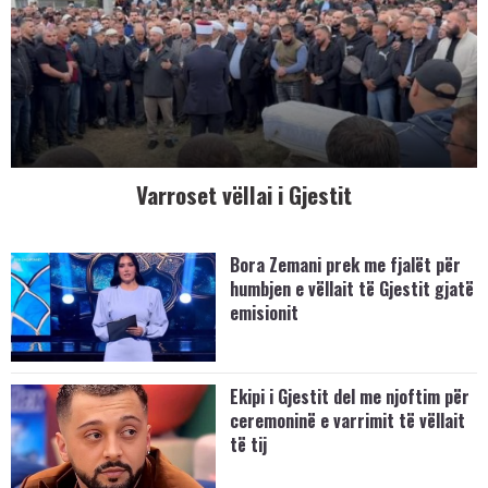
Varroset vëllai i Gjestit
Bora Zemani prek me fjalët për
humbjen e vëllait të Gjestit gjatë
emisionit
Ekipi i Gjestit del me njoftim për
ceremoninë e varrimit të vëllait
të tij