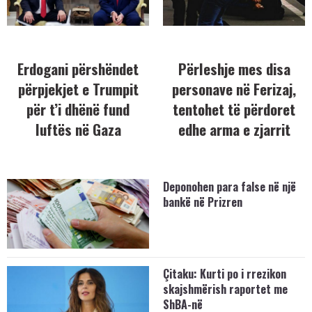
Erdogani përshëndet
Përleshje mes disa
përpjekjet e Trumpit
personave në Ferizaj,
për t’i dhënë fund
tentohet të përdoret
luftës në Gaza
edhe arma e zjarrit
Deponohen para false në një
bankë në Prizren
Çitaku: Kurti po i rrezikon
skajshmërish raportet me
ShBA-në