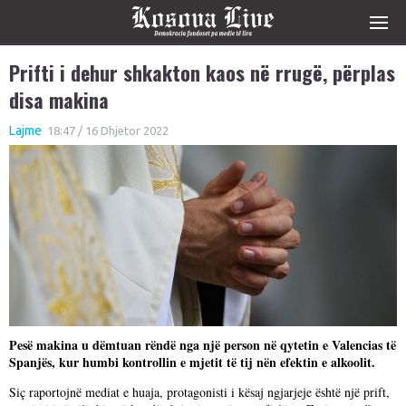
Prifti i dehur shkakton kaos në rrugë, përplas
disa makina
Lajme
18:47 / 16 Dhjetor 2022
Pesë makina u dëmtuan rëndë nga një person në qytetin e Valencias të
Spanjës, kur humbi kontrollin e mjetit të tij nën efektin e alkoolit.
Siç raportojnë mediat e huaja, protagonisti i kësaj ngjarjeje është një prift,