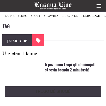
LAJME
VIDEO
SPORT
SHOWBIZ
LIFESTYLE
TEKNOLOGJI
K
TAG
pozicione
U gjetën 1 lajme:
5 pozicione trupi që eleminojnë
stresin brenda 2 minutash!
TREGO MË SHUMË