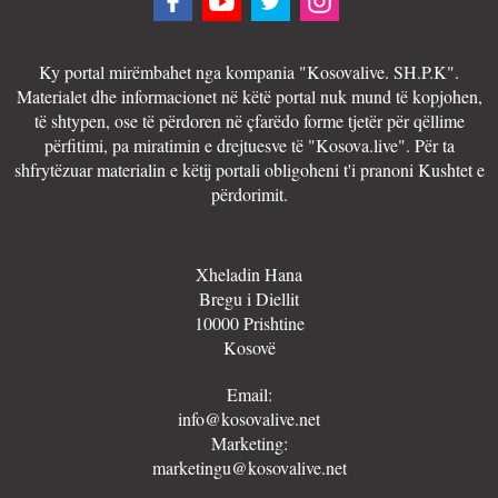
Ky portal mirëmbahet nga kompania "Kosovalive. SH.P.K".
Materialet dhe informacionet në këtë portal nuk mund të kopjohen,
të shtypen, ose të përdoren në çfarëdo forme tjetër për qëllime
përfitimi, pa miratimin e drejtuesve të "Kosova.live". Për ta
shfrytëzuar materialin e këtij portali obligoheni t'i pranoni Kushtet e
përdorimit.
Xheladin Hana
Bregu i Diellit
10000 Prishtine
Kosovë
Email:
info@kosovalive.net
Marketing:
marketingu@kosovalive.net