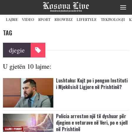
LAJME
VIDEO
SPORT
SHOWBIZ
LIFESTYLE
TEKNOLOGJI
K
TAG
djegie
U gjetën 10 lajme:
Lushtaku: Kujt po i pengon Instituti
i Mjekësisë Ligjore në Prishtinë?
Policia arreston një të dyshuar për
djegien e veturave në Veri, po e sjell
në Prishtinë