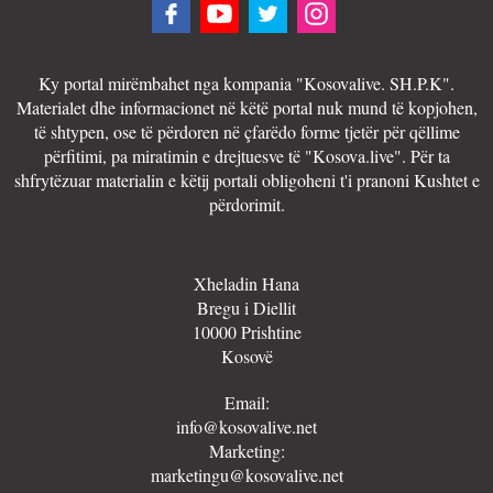
Ky portal mirëmbahet nga kompania "Kosovalive. SH.P.K".
Materialet dhe informacionet në këtë portal nuk mund të kopjohen,
të shtypen, ose të përdoren në çfarëdo forme tjetër për qëllime
përfitimi, pa miratimin e drejtuesve të "Kosova.live". Për ta
shfrytëzuar materialin e këtij portali obligoheni t'i pranoni Kushtet e
përdorimit.
Xheladin Hana
Bregu i Diellit
10000 Prishtine
Kosovë
Email:
info@kosovalive.net
Marketing:
marketingu@kosovalive.net