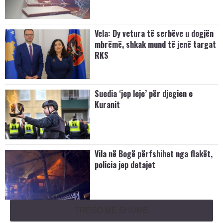
Vela: Dy vetura të serbëve u dogjën
mbrëmë, shkak mund të jenë targat
RKS
Suedia ‘jep leje’ për djegien e
Kuranit
Vila në Bogë përfshihet nga flakët,
policia jep detajet
TREGO MË SHUMË