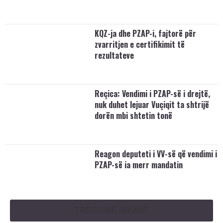
KQZ-ja dhe PZAP-i, fajtorë për
zvarritjen e certifikimit të
rezultateve
Reçica: Vendimi i PZAP-së i drejtë,
nuk duhet lejuar Vuçiqit ta shtrijë
dorën mbi shtetin tonë
Reagon deputeti i VV-së që vendimi i
PZAP-së ia merr mandatin
TREGO MË SHUMË