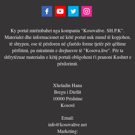
Ky portal mirëmbahet nga kompania "Kosovalive. SH.P.K".
Materialet dhe informacionet në këtë portal nuk mund të kopjohen,
të shtypen, ose të përdoren në çfarëdo forme tjetër për qëllime
përfitimi, pa miratimin e drejtuesve të "Kosova.live". Për ta
shfrytëzuar materialin e këtij portali obligoheni t'i pranoni Kushtet e
përdorimit.
Xheladin Hana
Bregu i Diellit
10000 Prishtine
Kosovë
Email:
info@kosovalive.net
Marketing: