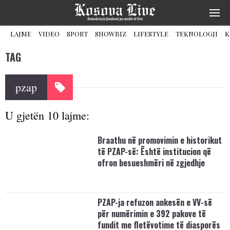
LAJME
VIDEO
SPORT
SHOWBIZ
LIFESTYLE
TEKNOLOGJI
K
TAG
pzap
U gjetën 10 lajme:
Braathu në promovimin e historikut
të PZAP-së: Është institucion që
ofron besueshmëri në zgjedhje
PZAP-ja refuzon ankesën e VV-së
për numërimin e 392 pakove të
fundit me fletëvotime të diasporës