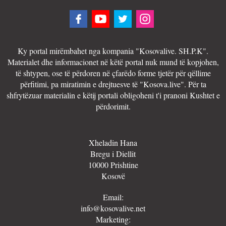
Ky portal mirëmbahet nga kompania "Kosovalive. SH.P.K".
Materialet dhe informacionet në këtë portal nuk mund të kopjohen,
të shtypen, ose të përdoren në çfarëdo forme tjetër për qëllime
përfitimi, pa miratimin e drejtuesve të "Kosova.live". Për ta
shfrytëzuar materialin e këtij portali obligoheni t'i pranoni Kushtet e
përdorimit.
Xheladin Hana
Bregu i Diellit
10000 Prishtine
Kosovë
Email:
info@kosovalive.net
Marketing: