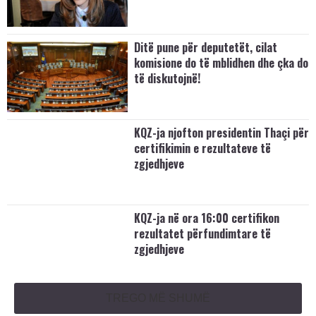
Ditë pune për deputetët, cilat
komisione do të mblidhen dhe çka do
të diskutojnë!
KQZ-ja njofton presidentin Thaçi për
certifikimin e rezultateve të
zgjedhjeve
KQZ-ja në ora 16:00 certifikon
rezultatet përfundimtare të
zgjedhjeve
TREGO MË SHUMË