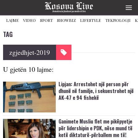
LAJME
VIDEO
SPORT
SHOWBIZ
LIFESTYLE
TEKNOLOGJI
K
TAG
zgjedhjet-2019
U gjetën 10 lajme:
Lipjan: Arrestohet një person për
dhunë në familje, i sekuestrohet një
AK-47 e 94 fishekë
Ganimete Musliu flet me pikëpyetje
për lidershipin e PDK, nëse mund të
ketë diktaturë-përballem me të!