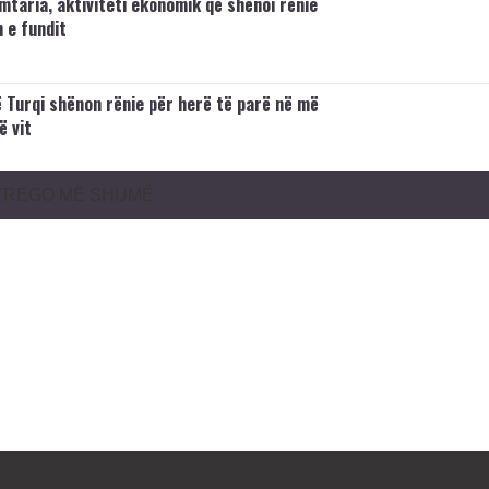
mtaria, aktiviteti ekonomik që shënoi rënie
 e fundit
ë Turqi shënon rënie për herë të parë në më
ë vit
TREGO MË SHUMË