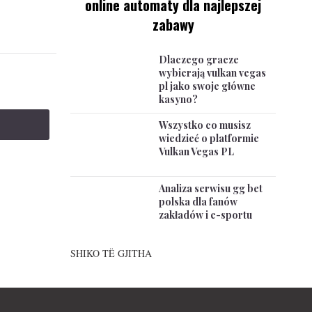
online automaty dla najlepszej
zabawy
Dlaczego gracze
wybierają vulkan vegas
pl jako swoje główne
kasyno?
Wszystko co musisz
wiedzieć o platformie
Vulkan Vegas PL
Analiza serwisu gg bet
polska dla fanów
zakładów i e-sportu
SHIKO TË GJITHA