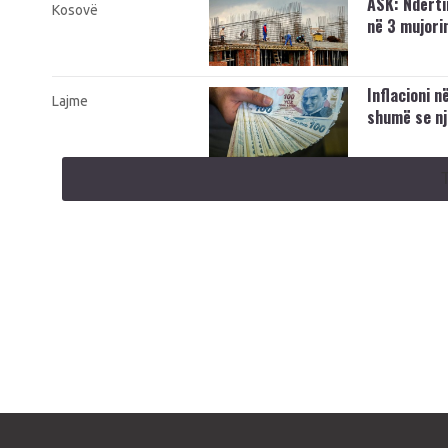
​ASK: Ndërti
Kosovë
në 3 mujorin
Inflacioni n
Lajme
shumë se nj