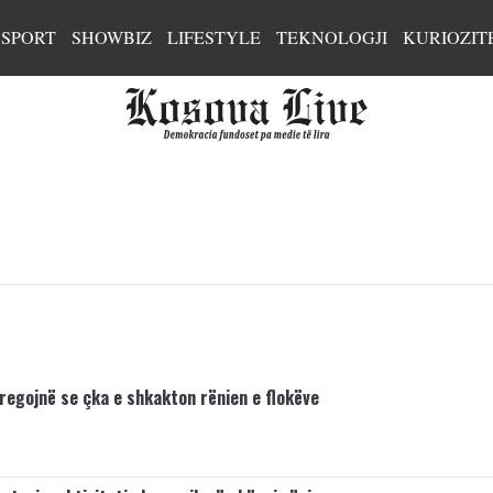
SPORT
SHOWBIZ
LIFESTYLE
TEKNOLOGJI
KURIOZIT
regojnë se çka e shkakton rënien e flokëve