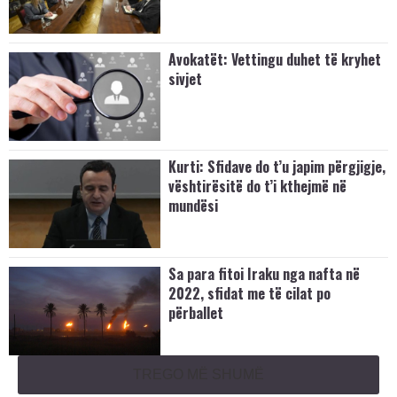
Avokatët: Vettingu duhet të kryhet
sivjet
Kurti: Sfidave do t’u japim përgjigje,
vështirësitë do t’i kthejmë në
mundësi
Sa para fitoi Iraku nga nafta në
2022, sfidat me të cilat po
përballet
TREGO MË SHUMË