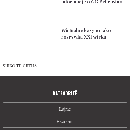
informacje o GG Bet casino
Wirtualne kasyno jako
rozrywka XXI wieku
SHIKO TË GJITHA
KATEGORITË
Lajme
Ekonomi