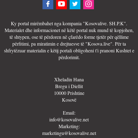
Ky portal mirëmbahet nga kompania "Kosovalive. SH.P.K".
Materialet dhe informacionet në këtë portal nuk mund të kopjohen,
të shtypen, ose të përdoren në çfarëdo forme tjetër për qëllime
përfitimi, pa miratimin e drejtuesve të "Kosova.live". Për ta
shfrytëzuar materialin e këtij portali obligoheni t'i pranoni Kushtet e
përdorimit.
Xheladin Hana
Bregu i Diellit
10000 Prishtine
Kosovë
Email:
info@kosovalive.net
Marketing:
marketingu@kosovalive.net