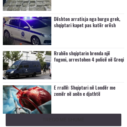
Dështon arratisja nga burgu grek,
shqiptari kapet pas katër orësh
Rrahën shqiptarin brenda një
fugoni, arrestohen 4 policë në Greqi
E rrallë: Shqiptari në Londër me
zemër në anën e djathtë
TREGO MË SHUMË