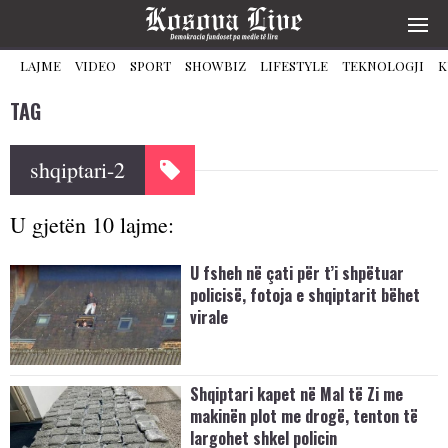
LAJME
VIDEO
SPORT
SHOWBIZ
LIFESTYLE
TEKNOLOGJI
K
TAG
shqiptari-2
U gjetën 10 lajme:
U fsheh në çati për t’i shpëtuar
policisë, fotoja e shqiptarit bëhet
virale
Shqiptari kapet në Mal të Zi me
makinën plot me drogë, tenton të
largohet shkel policin