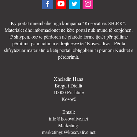
Ky portal mirëmbahet nga kompania "Kosovalive. SH.P.K".
Materialet dhe informacionet në këtë portal nuk mund të kopjohen,
të shtypen, ose të përdoren në çfarëdo forme tjetër për qëllime
përfitimi, pa miratimin e drejtuesve të "Kosova.live". Për ta
shfrytëzuar materialin e këtij portali obligoheni t'i pranoni Kushtet e
përdorimit.
Xheladin Hana
Bregu i Diellit
10000 Prishtine
Kosovë
Email:
info@kosovalive.net
Marketing:
marketingu@kosovalive.net