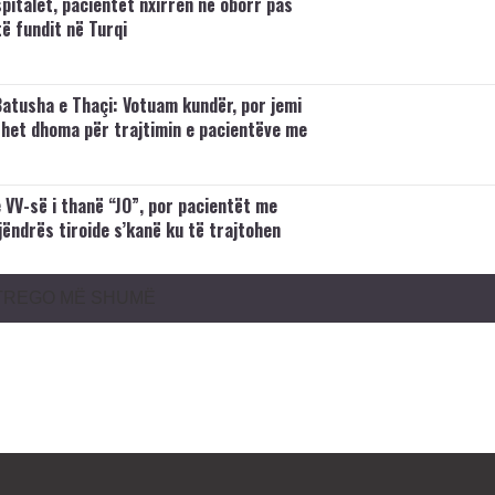
pitalet, pacientët nxirren në oborr pas
ë fundit në Turqi
atusha e Thaçi: Votuam kundër, por jemi
ëhet dhoma për trajtimin e pacientëve me
 VV-së i thanë “JO”, por pacientët me
jëndrës tiroide s’kanë ku të trajtohen
TREGO MË SHUMË