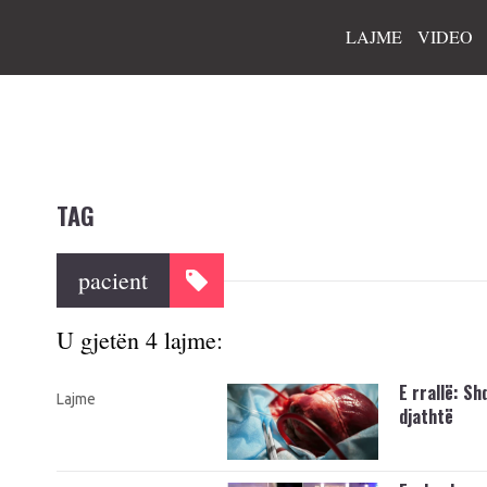
LAJME
VIDEO
TAG
pacient
U gjetën 4 lajme:
E rrallë: S
Lajme
djathtë