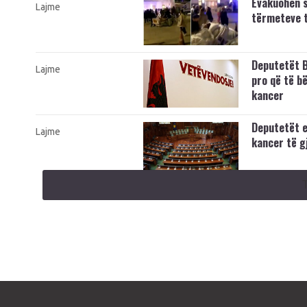
Evakuohen s
Lajme
tërmeteve t
Deputetët B
Lajme
pro që të b
kancer
Deputetët e
Lajme
kancer të g