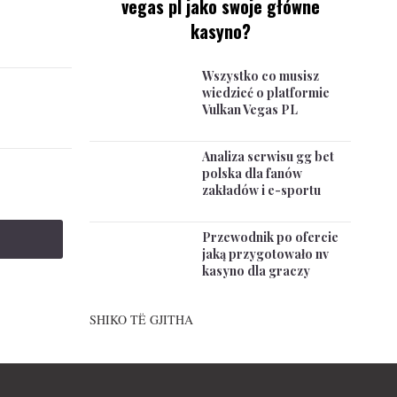
vegas pl jako swoje główne
kasyno?
Wszystko co musisz
wiedzieć o platformie
Vulkan Vegas PL
Analiza serwisu gg bet
polska dla fanów
zakładów i e-sportu
Przewodnik po ofercie
jaką przygotowało nv
kasyno dla graczy
SHIKO TË GJITHA