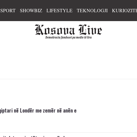
SPORT
SHOWBIZ
LIFESTYLE
TEKNOLOGJI
KURIOZIT
hqiptari në Londër me zemër në anën e