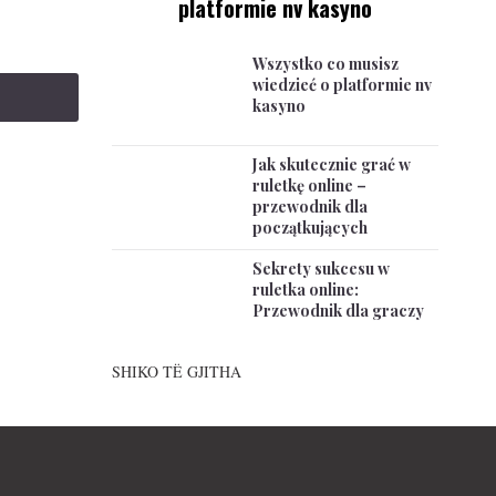
platformie nv kasyno
Wszystko co musisz
wiedzieć o platformie nv
kasyno
Jak skutecznie grać w
ruletkę online –
przewodnik dla
początkujących
Sekrety sukcesu w
ruletka online:
Przewodnik dla graczy
SHIKO TË GJITHA