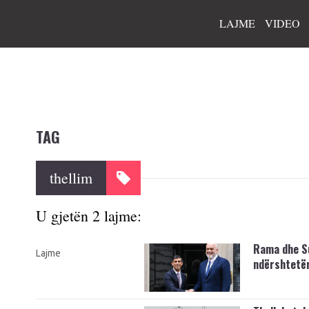
LAJME
VIDEO
TAG
thellim
U gjetën 2 lajme:
Rama dhe Su
Lajme
ndërshtetë