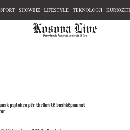
SPORT
SHOWBIZ
LIFESTYLE
TEKNOLOGJI
KURIOZIT
nak pajtohen për thellim të bashkëpunimit
ror