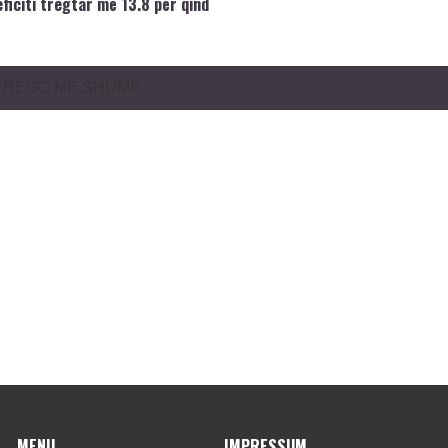
ficiti tregtar më 13.8 për qind
TREGO MË SHUMË
MENU
IMPRESSUM