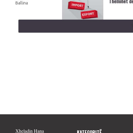
Thellohet de
Ballina
Xheladin Hana
KATEGORITË