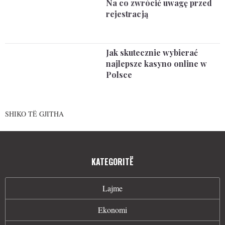
Na co zwrócić uwagę przed
rejestracją
Jak skutecznie wybierać
najlepsze kasyno online w
Polsce
SHIKO TË GJITHA
KATEGORITË
Lajme
Ekonomi