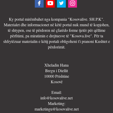
Ky portal mirëmbahet nga kompania "Kosovalive. SH.P.K".
Materialet dhe informacionet në këtë portal nuk mund të kopjohen,
të shtypen, ose të përdoren në çfarëdo forme tjetër për qëllime
përfitimi, pa miratimin e drejtuesve të "Kosova.live". Për ta
shfrytëzuar materialin e këtij portali obligoheni t'i pranoni Kushtet e
përdorimit.
Xheladin Hana
Bregu i Diellit
10000 Prishtine
Kosovë
Email:
info@kosovalive.net
Marketing:
marketingu@kosovalive.net