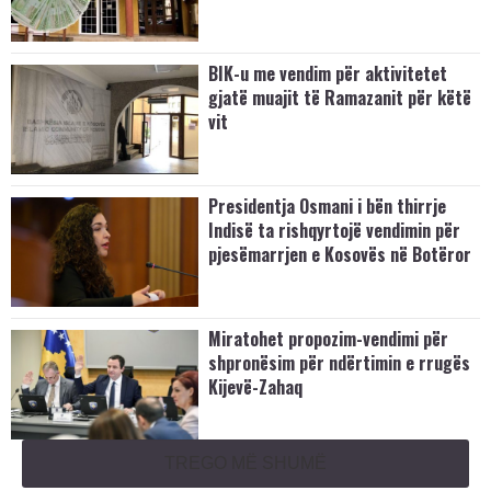
BIK-u me vendim për aktivitetet
gjatë muajit të Ramazanit për këtë
vit
Presidentja Osmani i bën thirrje
Indisë ta rishqyrtojë vendimin për
pjesëmarrjen e Kosovës në Botëror
Miratohet propozim-vendimi për
shpronësim për ndërtimin e rrugës
Kijevë-Zahaq
TREGO MË SHUMË