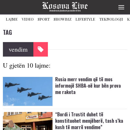
LAJME
VIDEO
SPORT
SHOWBIZ
LIFESTYLE
TEKNOLOGJI
K
TAG
vendim
U gjetën 10 lajme:
Rusia merr vendim që të mos
informojë SHBA-në kur bën prova
me raketa
“Bordi i Trustit duhet të
konstituohet menjëherë, tash s’ka
kush të marrë vendime”