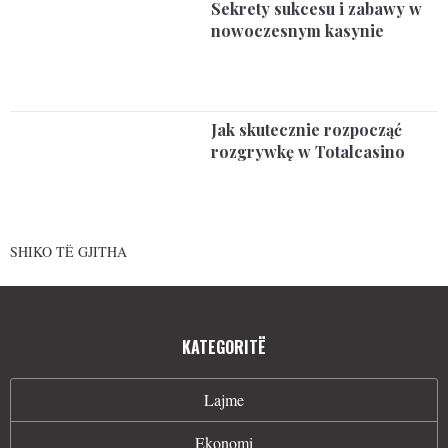
Sekrety sukcesu i zabawy w
nowoczesnym kasynie
Jak skutecznie rozpocząć
rozgrywkę w Totalcasino
SHIKO TË GJITHA
KATEGORITË
Lajme
Ekonomi