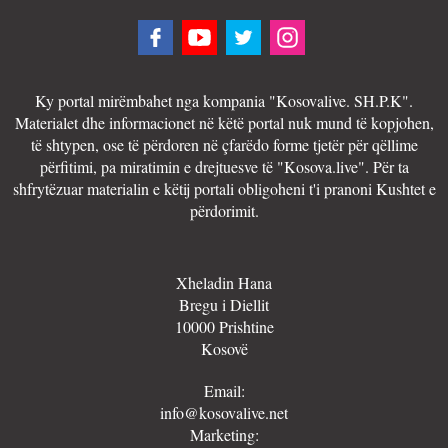
Ky portal mirëmbahet nga kompania "Kosovalive. SH.P.K".
Materialet dhe informacionet në këtë portal nuk mund të kopjohen,
të shtypen, ose të përdoren në çfarëdo forme tjetër për qëllime
përfitimi, pa miratimin e drejtuesve të "Kosova.live". Për ta
shfrytëzuar materialin e këtij portali obligoheni t'i pranoni Kushtet e
përdorimit.
Xheladin Hana
Bregu i Diellit
10000 Prishtine
Kosovë
Email:
info@kosovalive.net
Marketing: