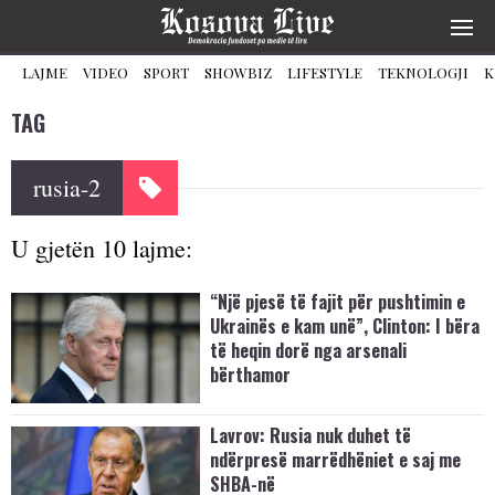
LAJME
VIDEO
SPORT
SHOWBIZ
LIFESTYLE
TEKNOLOGJI
K
TAG
rusia-2
U gjetën 10 lajme:
“Një pjesë të fajit për pushtimin e
Ukrainës e kam unë”, Clinton: I bëra
të heqin dorë nga arsenali
bërthamor
Lavrov: Rusia nuk duhet të
ndërpresë marrëdhëniet e saj me
SHBA-në