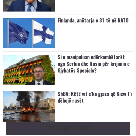
Finlanda, anëtarja e 31-të në NATO
Si u manipuluan ndërkombëtarët
nga Serbia dhe Rusia për krijimin e
Gjykatës Speciale?
​ShBA: Këtë vit s’ka gjasa që Kievi t’i
dëbojë rusët
TREGO MË SHUMË