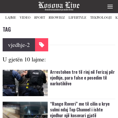
LAJME
VIDEO
SPORT
SHOWBIZ
LIFESTYLE
TEKNOLOGJI
K
TAG
vjedhje-2
U gjetën 10 lajme:
Arrestohen tre të rinj në Ferizaj për
vjedhje, para false e posedim të
narkotikëve
“Range Roveri” me të cilin u krye
sulmi ndaj Top Channel i ishte
vjedhur një kosovari gjatë