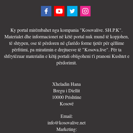
Ky portal mirëmbahet nga kompania "Kosovalive. SH.P.K".
Materialet dhe informacionet në këtë portal nuk mund të kopjohen,
të shtypen, ose të përdoren në çfarëdo forme tjetër për qëllime
përfitimi, pa miratimin e drejtuesve të "Kosova.live". Për ta
shfrytëzuar materialin e këtij portali obligoheni t'i pranoni Kushtet e
përdorimit.
Xheladin Hana
Bregu i Diellit
10000 Prishtine
Kosovë
Email:
info@kosovalive.net
Marketing: