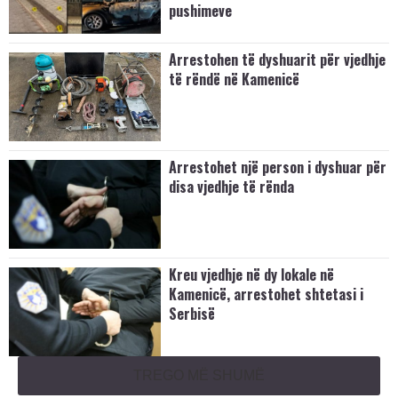
pushimeve
Arrestohen të dyshuarit për vjedhje
të rëndë në Kamenicë
Arrestohet një person i dyshuar për
disa vjedhje të rënda
Kreu vjedhje në dy lokale në
Kamenicë, arrestohet shtetasi i
Serbisë
TREGO MË SHUMË