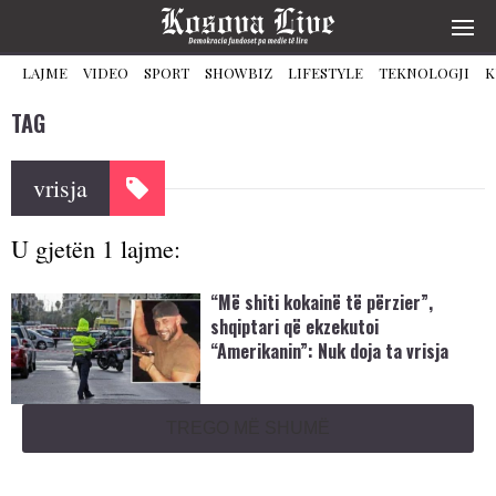
LAJME
VIDEO
SPORT
SHOWBIZ
LIFESTYLE
TEKNOLOGJI
K
TAG
vrisja
U gjetën 1 lajme:
“Më shiti kokainë të përzier”,
shqiptari që ekzekutoi
“Amerikanin”: Nuk doja ta vrisja
TREGO MË SHUMË