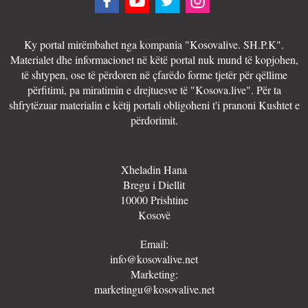
Ky portal mirëmbahet nga kompania "Kosovalive. SH.P.K".
Materialet dhe informacionet në këtë portal nuk mund të kopjohen,
të shtypen, ose të përdoren në çfarëdo forme tjetër për qëllime
përfitimi, pa miratimin e drejtuesve të "Kosova.live". Për ta
shfrytëzuar materialin e këtij portali obligoheni t'i pranoni Kushtet e
përdorimit.
Xheladin Hana
Bregu i Diellit
10000 Prishtine
Kosovë
Email:
info@kosovalive.net
Marketing:
marketingu@kosovalive.net