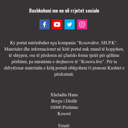
Bashkohuni me ne në rrjetet sociale
Ky portal mirëmbahet nga kompania "Kosovalive. SH.P.K".
Materialet dhe informacionet në këtë portal nuk mund të kopjohen,
të shtypen, ose të përdoren në çfarëdo forme tjetër për qëllime
përfitimi, pa miratimin e drejtuesve të "Kosova.live". Për ta
shfrytëzuar materialin e këtij portali obligoheni t'i pranoni Kushtet e
përdorimit.
Xheladin Hana
Bregu i Diellit
10000 Prishtine
Kosovë
Email: