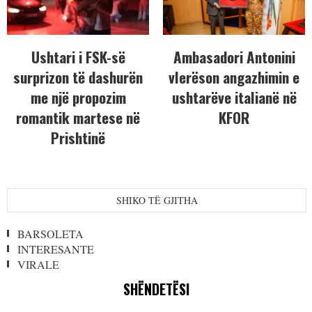
Ushtari i FSK-së
Ambasadori Antonini
surprizon të dashurën
vlerëson angazhimin e
me një propozim
ushtarëve italianë në
romantik martese në
KFOR
Prishtinë
SHIKO TË GJITHA
BARSOLETA
INTERESANTE
VIRALE
SHËNDETËSI