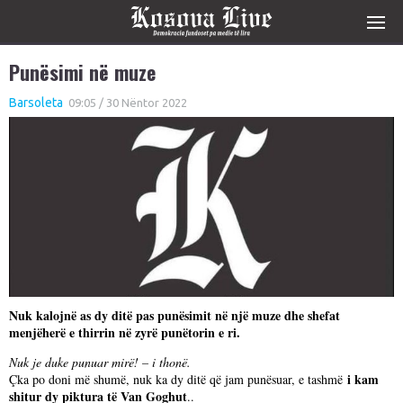
Punësimi në muze
Barsoleta
09:05 / 30 Nëntor 2022
Nuk kalojnë as dy ditë pas punësimit në një muze dhe shefat
menjëherë e thirrin në zyrë punëtorin e ri.
Nuk je duke punuar mirë! – i thonë.
i kam
Çka po doni më shumë, nuk ka dy ditë që jam punësuar, e tashmë
shitur dy piktura të Van Goghut
..