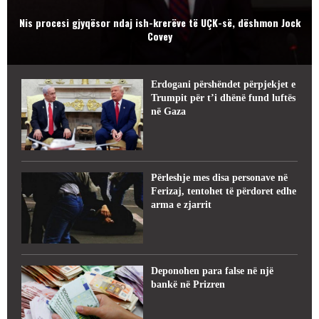
Nis procesi gjyqësor ndaj ish-krerëve të UÇK-së, dëshmon Jock
Covey
Erdogani përshëndet përpjekjet e
Trumpit për t’i dhënë fund luftës
në Gaza
Përleshje mes disa personave në
Ferizaj, tentohet të përdoret edhe
arma e zjarrit
Deponohen para false në një
bankë në Prizren