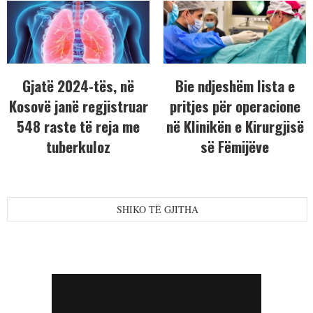
Gjatë 2024-tës, në
Bie ndjeshëm lista e
Kosovë janë regjistruar
pritjes për operacione
548 raste të reja me
në Klinikën e Kirurgjisë
tuberkuloz
së Fëmijëve
SHIKO TË GJITHA