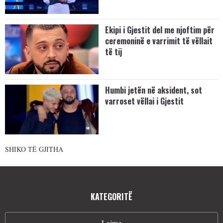
Ekipi i Gjestit del me njoftim për
ceremoninë e varrimit të vëllait
të tij
Humbi jetën në aksident, sot
varroset vëllai i Gjestit
SHIKO TË GJITHA
KATEGORITË
Lajme