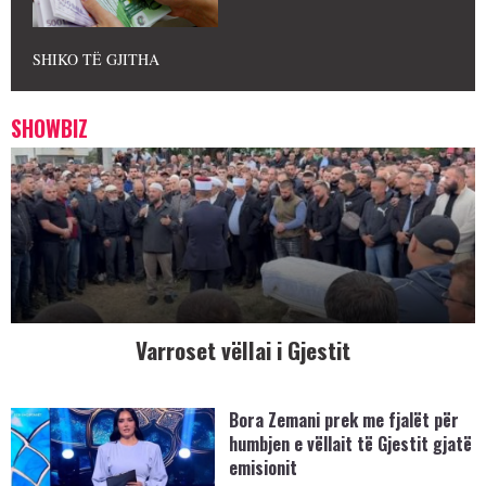
SHIKO TË GJITHA
SHOWBIZ
Varroset vëllai i Gjestit
Bora Zemani prek me fjalët për
humbjen e vëllait të Gjestit gjatë
emisionit