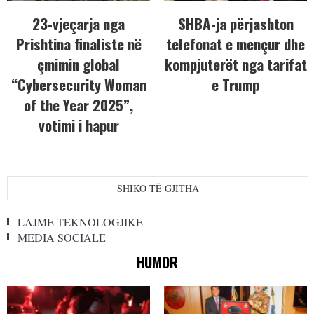
23-vjeçarja nga
SHBA-ja përjashton
Prishtina finaliste në
telefonat e mençur dhe
çmimin global
kompjuterët nga tarifat
“Cybersecurity Woman
e Trump
of the Year 2025”,
votimi i hapur
SHIKO TË GJITHA
LAJME TEKNOLOGJIKE
MEDIA SOCIALE
HUMOR