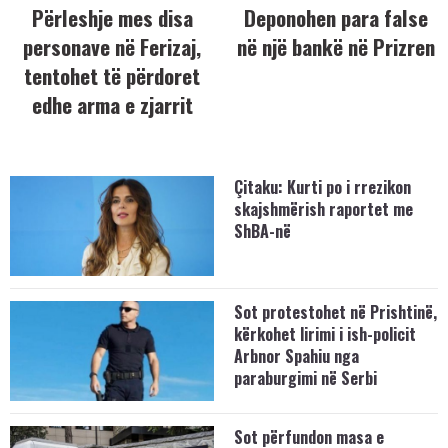
Përleshje mes disa
Deponohen para false
personave në Ferizaj,
në një bankë në Prizren
tentohet të përdoret
edhe arma e zjarrit
Çitaku: Kurti po i rrezikon
skajshmërish raportet me
ShBA-në
Sot protestohet në Prishtinë,
kërkohet lirimi i ish-policit
Arbnor Spahiu nga
paraburgimi në Serbi
Sot përfundon masa e