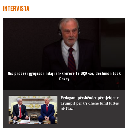
INTERVISTA
Nis procesi gjyqësor ndaj ish-krerëve të UÇK-së, dëshmon Jock
Covey
Erdogani përshëndet përpjekjet e
Trumpit për t’i dhënë fund luftës
në Gaza