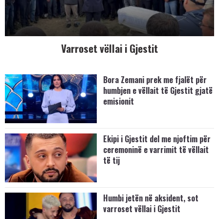
Varroset vëllai i Gjestit
Bora Zemani prek me fjalët për
humbjen e vëllait të Gjestit gjatë
emisionit
Ekipi i Gjestit del me njoftim për
ceremoninë e varrimit të vëllait
të tij
Humbi jetën në aksident, sot
varroset vëllai i Gjestit