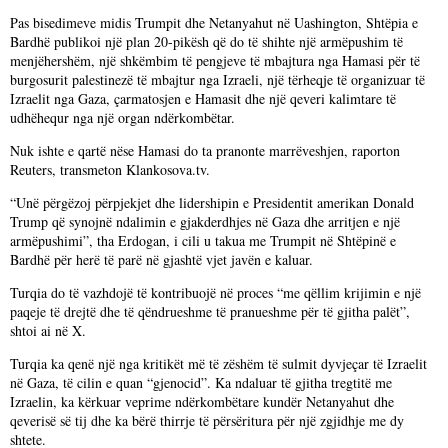
Pas bisedimeve midis Trumpit dhe Netanyahut në Uashington, Shtëpia e
Bardhë publikoi një plan 20-pikësh që do të shihte një armëpushim të
menjëhershëm, një shkëmbim të pengjeve të mbajtura nga Hamasi për të
burgosurit palestinezë të mbajtur nga Izraeli, një tërheqje të organizuar të
Izraelit nga Gaza, çarmatosjen e Hamasit dhe një qeveri kalimtare të
udhëhequr nga një organ ndërkombëtar.
Nuk ishte e qartë nëse Hamasi do ta pranonte marrëveshjen, raporton
Reuters, transmeton Klankosova.tv.
“Unë përgëzoj përpjekjet dhe lidershipin e Presidentit amerikan Donald
Trump që synojnë ndalimin e gjakderdhjes në Gaza dhe arritjen e një
armëpushimi”, tha Erdogan, i cili u takua me Trumpit në Shtëpinë e
Bardhë për herë të parë në gjashtë vjet javën e kaluar.
Turqia do të vazhdojë të kontribuojë në proces “me qëllim krijimin e një
paqeje të drejtë dhe të qëndrueshme të pranueshme për të gjitha palët”,
shtoi ai në X.
Turqia ka qenë një nga kritikët më të zëshëm të sulmit dyvjeçar të Izraelit
në Gaza, të cilin e quan “gjenocid”. Ka ndaluar të gjitha tregtitë me
Izraelin, ka kërkuar veprime ndërkombëtare kundër Netanyahut dhe
qeverisë së tij dhe ka bërë thirrje të përsëritura për një zgjidhje me dy
shtete.