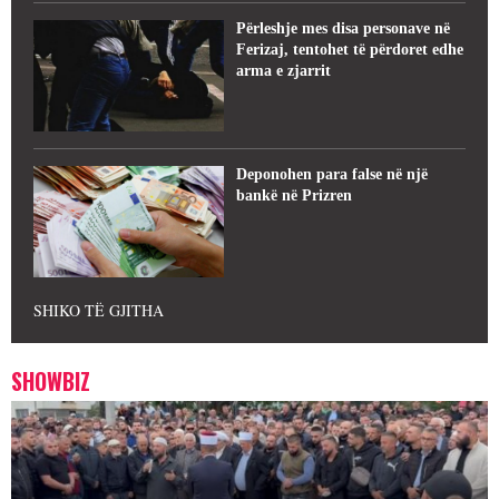
Përleshje mes disa personave në
Ferizaj, tentohet të përdoret edhe
arma e zjarrit
Deponohen para false në një
bankë në Prizren
SHIKO TË GJITHA
SHOWBIZ