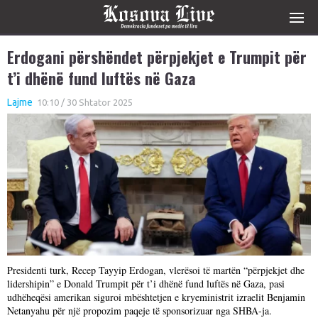
Erdogani përshëndet përpjekjet e Trumpit për
t’i dhënë fund luftës në Gaza
Lajme
10:10 / 30 Shtator 2025
Presidenti turk, Recep Tayyip Erdogan, vlerësoi të martën “përpjekjet dhe
lidershipin” e Donald Trumpit për t’i dhënë fund luftës në Gaza, pasi
udhëheqësi amerikan siguroi mbështetjen e kryeministrit izraelit Benjamin
Netanyahu për një propozim paqeje të sponsorizuar nga SHBA-ja.