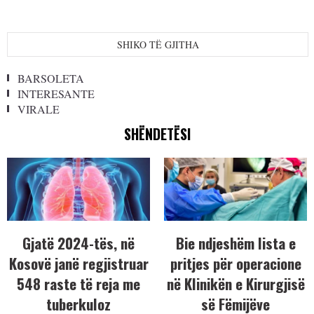
SHIKO TË GJITHA
BARSOLETA
INTERESANTE
VIRALE
SHËNDETËSI
Gjatë 2024-tës, në
Bie ndjeshëm lista e
Kosovë janë regjistruar
pritjes për operacione
548 raste të reja me
në Klinikën e Kirurgjisë
tuberkuloz
së Fëmijëve