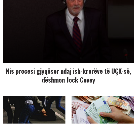
Nis procesi gjyqësor ndaj ish-krerëve të UÇK-së,
dëshmon Jock Covey