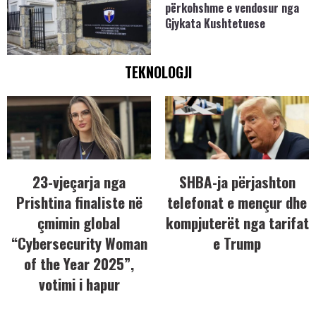
përkohshme e vendosur nga
Gjykata Kushtetuese
TEKNOLOGJI
23-vjeçarja nga
SHBA-ja përjashton
Prishtina finaliste në
telefonat e mençur dhe
çmimin global
kompjuterët nga tarifat
“Cybersecurity Woman
e Trump
of the Year 2025”,
votimi i hapur