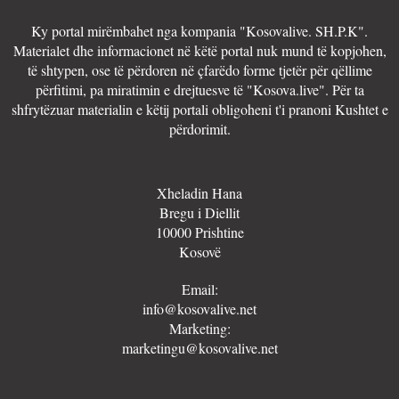
Ky portal mirëmbahet nga kompania "Kosovalive. SH.P.K".
Materialet dhe informacionet në këtë portal nuk mund të kopjohen,
të shtypen, ose të përdoren në çfarëdo forme tjetër për qëllime
përfitimi, pa miratimin e drejtuesve të "Kosova.live". Për ta
shfrytëzuar materialin e këtij portali obligoheni t'i pranoni Kushtet e
përdorimit.
Xheladin Hana
Bregu i Diellit
10000 Prishtine
Kosovë
Email:
info@kosovalive.net
Marketing:
marketingu@kosovalive.net