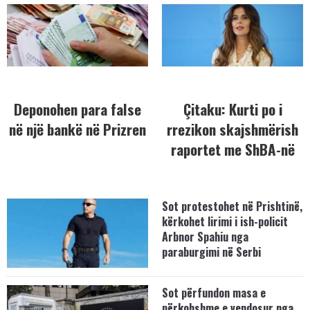
Deponohen para false
Çitaku: Kurti po i
në një bankë në Prizren
rrezikon skajshmërish
raportet me ShBA-në
Sot protestohet në Prishtinë,
kërkohet lirimi i ish-policit
Arbnor Spahiu nga
paraburgimi në Serbi
Sot përfundon masa e
përkohshme e vendosur nga