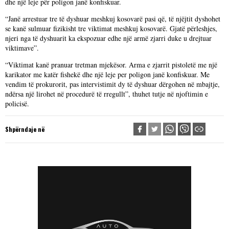
dhe një leje për poligon janë konfiskuar.
“Janë arrestuar tre të dyshuar meshkuj kosovarë pasi që, të njëjtit dyshohet
se kanë sulmuar fizikisht tre viktimat meshkuj kosovarë. Gjatë përleshjes,
njeri nga të dyshuarit ka ekspozuar edhe një armë zjarri duke u drejtuar
viktimave”.
“Viktimat kanë pranuar tretman mjekësor. Arma e zjarrit pistoletë me një
karikator me katër fishekë dhe një leje per poligon janë konfiskuar. Me
vendim të prokurorit, pas intervistimit dy të dyshuar dërgohen në mbajtje,
ndërsa një lirohet në procedurë të rregullt”, thuhet tutje në njoftimin e
policisë.
Shpërndaje në