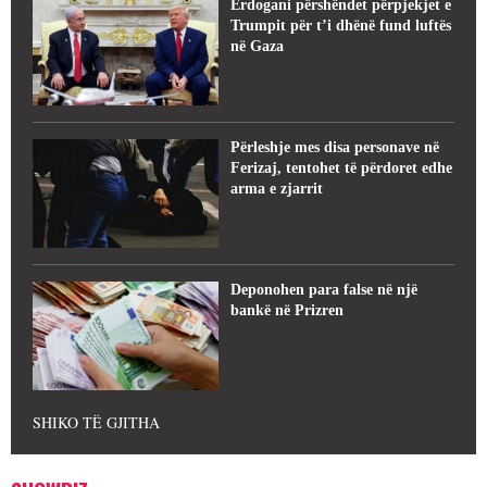
Erdogani përshëndet përpjekjet e
Trumpit për t’i dhënë fund luftës
në Gaza
Përleshje mes disa personave në
Ferizaj, tentohet të përdoret edhe
arma e zjarrit
Deponohen para false në një
bankë në Prizren
SHIKO TË GJITHA