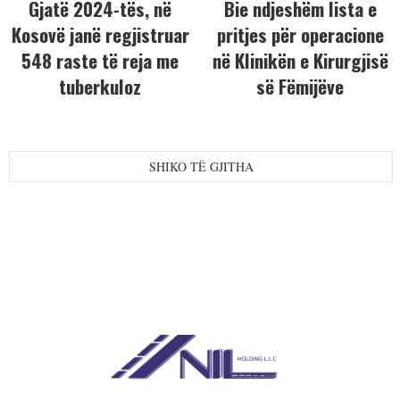
Gjatë 2024-tës, në
Bie ndjeshëm lista e
Kosovë janë regjistruar
pritjes për operacione
548 raste të reja me
në Klinikën e Kirurgjisë
tuberkuloz
së Fëmijëve
SHIKO TË GJITHA