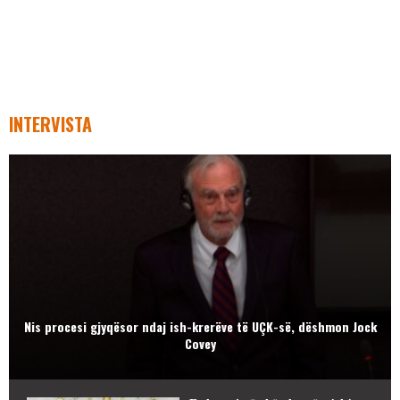
INTERVISTA
Nis procesi gjyqësor ndaj ish-krerëve të UÇK-së, dëshmon Jock
Covey