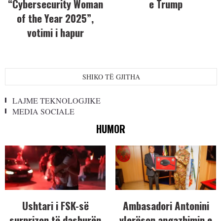
“Cybersecurity Woman
e Trump
of the Year 2025”,
votimi i hapur
SHIKO TË GJITHA
LAJME TEKNOLOGJIKE
MEDIA SOCIALE
HUMOR
Ushtari i FSK-së
Ambasadori Antonini
surprizon të dashurën
vlerëson angazhimin e