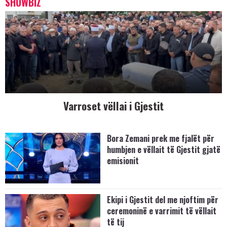
SHOWBIZ
Varroset vëllai i Gjestit
Bora Zemani prek me fjalët për
humbjen e vëllait të Gjestit gjatë
emisionit
Ekipi i Gjestit del me njoftim për
ceremoninë e varrimit të vëllait
të tij