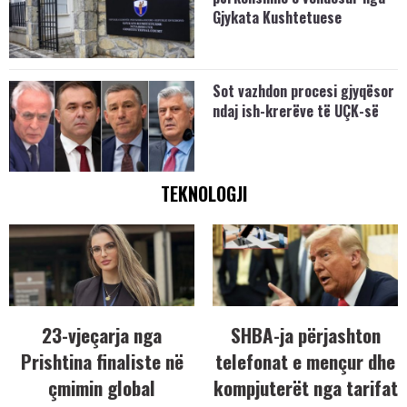
Gjykata Kushtetuese
Sot vazhdon procesi gjyqësor
ndaj ish-krerëve të UÇK-së
TEKNOLOGJI
23-vjeçarja nga
SHBA-ja përjashton
Prishtina finaliste në
telefonat e mençur dhe
çmimin global
kompjuterët nga tarifat