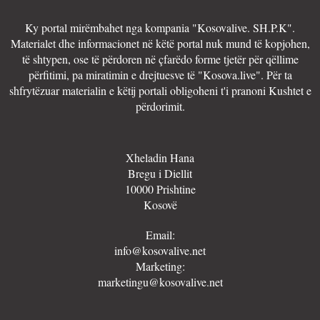
Ky portal mirëmbahet nga kompania "Kosovalive. SH.P.K".
Materialet dhe informacionet në këtë portal nuk mund të kopjohen,
të shtypen, ose të përdoren në çfarëdo forme tjetër për qëllime
përfitimi, pa miratimin e drejtuesve të "Kosova.live". Për ta
shfrytëzuar materialin e këtij portali obligoheni t'i pranoni Kushtet e
përdorimit.
Xheladin Hana
Bregu i Diellit
10000 Prishtine
Kosovë
Email:
info@kosovalive.net
Marketing:
marketingu@kosovalive.net