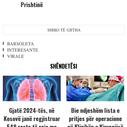
Prishtinë
SHIKO TË GJITHA
BARSOLETA
INTERESANTE
VIRALE
SHËNDETËSI
Gjatë 2024-tës, në
Bie ndjeshëm lista e
Kosovë janë regjistruar
pritjes për operacione
548 raste të reja me
në Klinikën e Kirurgjisë