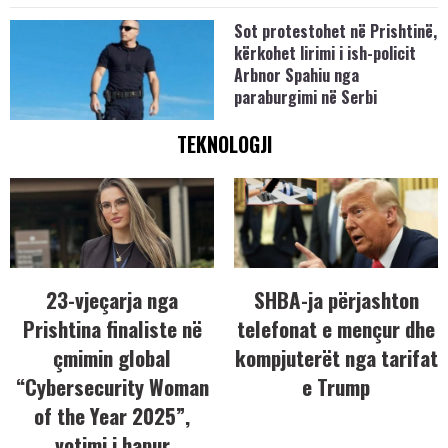
Sot protestohet në Prishtinë,
kërkohet lirimi i ish-policit
Arbnor Spahiu nga
paraburgimi në Serbi
TEKNOLOGJI
23-vjeçarja nga
SHBA-ja përjashton
Prishtina finaliste në
telefonat e mençur dhe
çmimin global
kompjuterët nga tarifat
“Cybersecurity Woman
e Trump
of the Year 2025”,
votimi i hapur