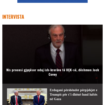
INTERVISTA
Nis procesi gjyqësor ndaj ish-krerëve të UÇK-së, dëshmon Jock
Covey
Erdogani përshëndet përpjekjet e
Trumpit për t’i dhënë fund luftës
në Gaza