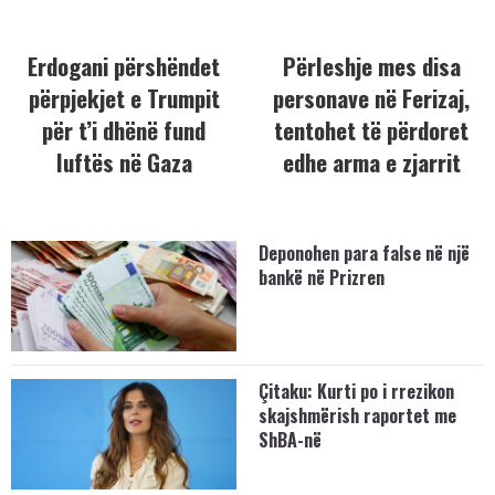
Erdogani përshëndet
Përleshje mes disa
përpjekjet e Trumpit
personave në Ferizaj,
për t’i dhënë fund
tentohet të përdoret
luftës në Gaza
edhe arma e zjarrit
Deponohen para false në një
bankë në Prizren
Çitaku: Kurti po i rrezikon
skajshmërish raportet me
ShBA-në