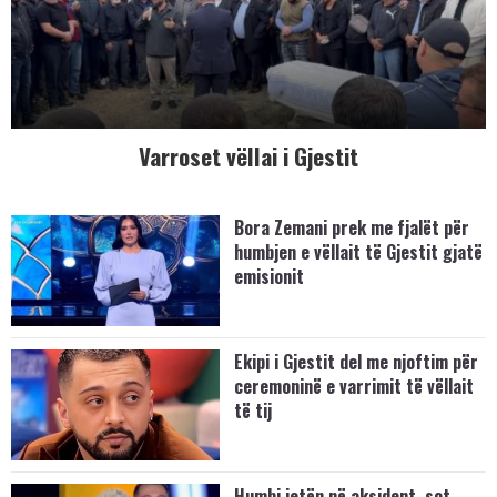
Varroset vëllai i Gjestit
Bora Zemani prek me fjalët për
humbjen e vëllait të Gjestit gjatë
emisionit
Ekipi i Gjestit del me njoftim për
ceremoninë e varrimit të vëllait
të tij
Humbi jetën në aksident, sot