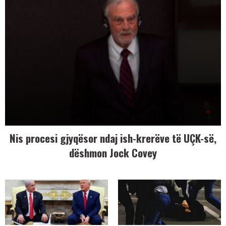
Nis procesi gjyqësor ndaj ish-krerëve të UÇK-së,
dëshmon Jock Covey