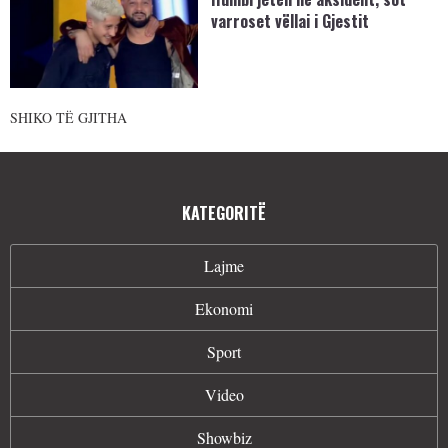
varroset vëllai i Gjestit
SHIKO TË GJITHA
KATEGORITË
Lajme
Ekonomi
Sport
Video
Showbiz