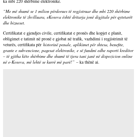
ka mbi 220 shërbime elektronike.
“Me më shumë se 1 milion përdorues të regjistruar dhe mbi 220 shërbime
elektronike të zhvilluara, eKosova është dritarja jonë digjitale për qytetarët
dhe bizneset.
Certifikatat e gjendjes civile, certifikatat e pronës dhe kopjet e planit,
obligimet e tatimit në pronë e gjobat në trafik, vazhdimi i regjistrimit të
veturës, certifikata për
historinë penale, aplikimet për shtesa, benefite,
grante e subvencione, pagesat elektronike, e së fundmi edhe raporti kreditor
– të gjitha këto shërbime dhe shumë të tjera tani janë në dispozicion online
në e-Kosova, më lehtë se kurrë më parë!”
– ka thënë ai.