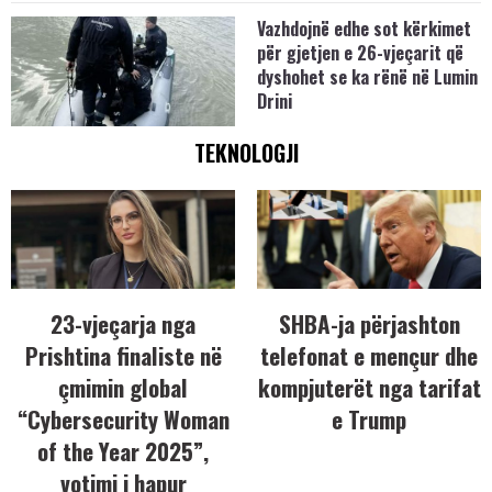
Vazhdojnë edhe sot kërkimet
për gjetjen e 26-vjeçarit që
dyshohet se ka rënë në Lumin
Drini
TEKNOLOGJI
23-vjeçarja nga
SHBA-ja përjashton
Prishtina finaliste në
telefonat e mençur dhe
çmimin global
kompjuterët nga tarifat
“Cybersecurity Woman
e Trump
of the Year 2025”,
votimi i hapur