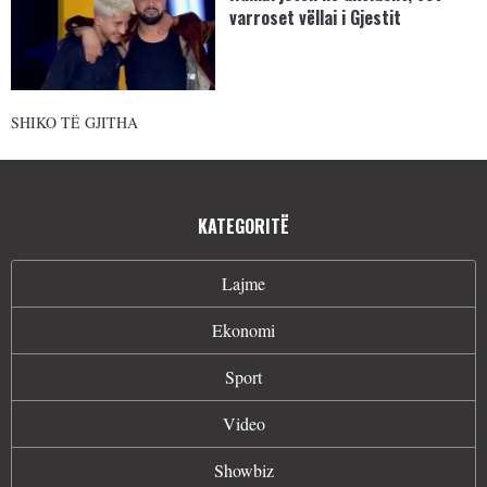
varroset vëllai i Gjestit
SHIKO TË GJITHA
KATEGORITË
Lajme
Ekonomi
Sport
Video
Showbiz