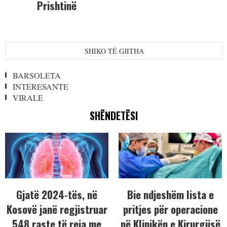
Prishtinë
SHIKO TË GJITHA
BARSOLETA
INTERESANTE
VIRALE
SHËNDETËSI
Gjatë 2024-tës, në
Bie ndjeshëm lista e
Kosovë janë regjistruar
pritjes për operacione
548 raste të reja me
në Klinikën e Kirurgjisë