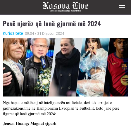
Pesë njerëz që lanë gjurmë më 2024
Kuriozitete
09:04 / 31 Dhjetor 2024
Nga hapat e mëdhenj në inteligjencën artificiale, deri tek arritjet e
jashtëzakonshme në Kampionatin Evropian të Futbollit, këto janë pesë
figurat që lanë gjurmë më 2024:
Jensen Huang: Magnat çipash