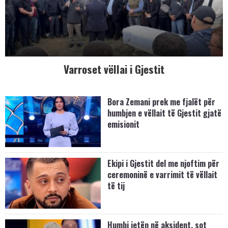
Varroset vëllai i Gjestit
Bora Zemani prek me fjalët për
humbjen e vëllait të Gjestit gjatë
emisionit
Ekipi i Gjestit del me njoftim për
ceremoninë e varrimit të vëllait
të tij
Humbi jetën në aksident, sot