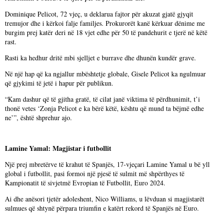
Dominique Pelicot, 72 vjeç, u deklarua fajtor për akuzat gjatë gjyqit
tremujor dhe i kërkoi falje familjes. Prokurorët kanë kërkuar dënime me
burgim prej katër deri në 18 vjet edhe për 50 të pandehurit e tjerë në këtë
rast.
Rasti ka hedhur dritë mbi sjelljet e burrave dhe dhunën kundër grave.
Në një hap që ka ngjallur mbështetje globale, Gisele Pelicot ka ngulmuar
që gjykimi të jetë i hapur për publikun.
“Kam dashur që të gjitha gratë, të cilat janë viktima të përdhunimit, t’i
thonë vetes ‘Zonja Pelicot e ka bërë këtë, kështu që mund ta bëjmë edhe
ne’”, është shprehur ajo.
Lamine Yamal: Magjistar i futbollit
Një prej mbretërve të krahut të Spanjës, 17-vjeçari Lamine Yamal u bë yll
global i futbollit, pasi formoi një pjesë të sulmit më shpërthyes të
Kampionatit të sivjetmë Evropian të Futbollit, Euro 2024.
Ai dhe anësori tjetër adoleshent, Nico Williams, u lëvduan si magjistarët
sulmues që shtynë përpara triumfin e katërt rekord të Spanjës në Euro.