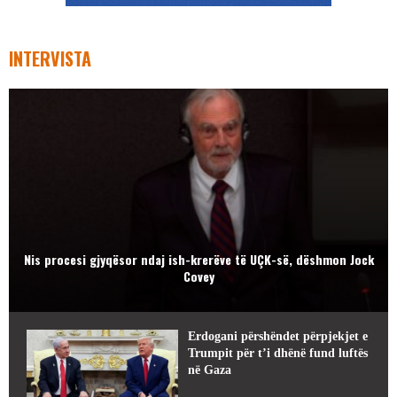
INTERVISTA
Nis procesi gjyqësor ndaj ish-krerëve të UÇK-së, dëshmon Jock
Covey
Erdogani përshëndet përpjekjet e
Trumpit për t’i dhënë fund luftës
në Gaza