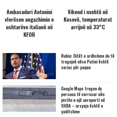
Ambasadori Antonini
Vikend i nxehtë në
vlerëson angazhimin e
Kosovë, temperaturat
ushtarëve italianë në
arrijnë në 33°C
KFOR
Rubio: Ditët e ardhshme do të
tregojnë nëse Putini është
serioz për paqen
Google Maps tregon dy
persona të varrosur nën
pistën e një aeroporti në
SHBA – arsyeja është e
çuditshme