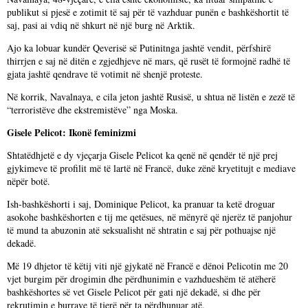
publikut si pjesë e zotimit të saj për të vazhduar punën e bashkëshortit të
saj, pasi ai vdiq në shkurt në një burg në Arktik.
Ajo ka lobuar kundër Qeverisë së Putinitnga jashtë vendit, përfshirë
thirrjen e saj në ditën e zgjedhjeve në mars, që rusët të formojnë radhë të
gjata jashtë qendrave të votimit në shenjë proteste.
Në korrik, Navalnaya, e cila jeton jashtë Rusisë, u shtua në listën e zezë të
“terroristëve dhe ekstremistëve” nga Moska.
Gisele Pelicot: Ikonë feminizmi
Shtatëdhjetë e dy vjeçarja Gisele Pelicot ka qenë në qendër të një prej
gjykimeve të profilit më të lartë në Francë, duke zënë kryetitujt e mediave
nëpër botë.
Ish-bashkëshorti i saj, Dominique Pelicot, ka pranuar ta ketë droguar
asokohe bashkëshorten e tij me qetësues, në mënyrë që njerëz të panjohur
të mund ta abuzonin atë seksualisht në shtratin e saj për pothuajse një
dekadë.
Më 19 dhjetor të këtij viti një gjykatë në Francë e dënoi Pelicotin me 20
vjet burgim për drogimin dhe përdhunimin e vazhdueshëm të atëherë
bashkëshortes së vet Gisele Pelicot për gati një dekadë, si dhe për
rekrutimin e burrave të tjerë për ta përdhunuar atë.