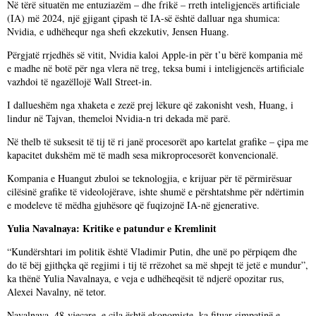
Në tërë situatën me entuziazëm – dhe frikë – rreth inteligjencës artificiale
(IA) më 2024, një gjigant çipash të IA-së është dalluar nga shumica:
Nvidia, e udhëhequr nga shefi ekzekutiv, Jensen Huang.
Përgjatë rrjedhës së vitit, Nvidia kaloi Apple-in për t’u bërë kompania më
e madhe në botë për nga vlera në treg, teksa bumi i inteligjencës artificiale
vazhdoi të ngazëllojë Wall Street-in.
I dallueshëm nga xhaketa e zezë prej lëkure që zakonisht vesh, Huang, i
lindur në Tajvan, themeloi Nvidia-n tri dekada më parë.
Në thelb të suksesit të tij të ri janë procesorët apo kartelat grafike – çipa me
kapacitet dukshëm më të madh sesa mikroprocesorët konvencionalë.
Kompania e Huangut zbuloi se teknologjia, e krijuar për të përmirësuar
cilësinë grafike të videolojërave, ishte shumë e përshtatshme për ndërtimin
e modeleve të mëdha gjuhësore që fuqizojnë IA-në gjenerative.
Yulia Navalnaya: Kritike e patundur e Kremlinit
“Kundërshtari im politik është Vladimir Putin, dhe unë po përpiqem dhe
do të bëj gjithçka që regjimi i tij të rrëzohet sa më shpejt të jetë e mundur”,
ka thënë Yulia Navalnaya, e veja e udhëheqësit të ndjerë opozitar rus,
Alexei Navalny, në tetor.
Navalnaya, 48-vjeçare, e cila është ekonomiste, ka fituar simpatinë e