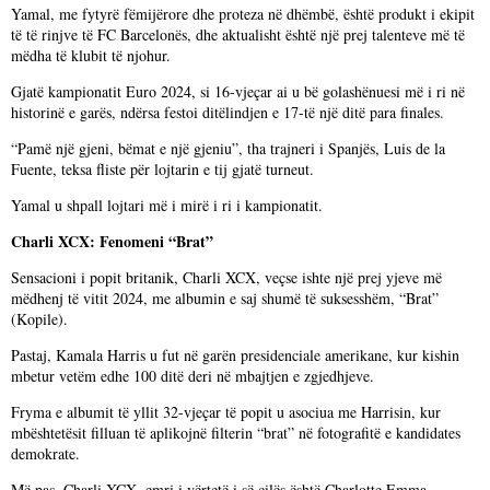
Yamal, me fytyrë fëmijërore dhe proteza në dhëmbë, është produkt i ekipit
të të rinjve të FC Barcelonës, dhe aktualisht është një prej talenteve më të
mëdha të klubit të njohur.
Gjatë kampionatit Euro 2024, si 16-vjeçar ai u bë golashënuesi më i ri në
historinë e garës, ndërsa festoi ditëlindjen e 17-të një ditë para finales.
“Pamë një gjeni, bëmat e një gjeniu”, tha trajneri i Spanjës, Luis de la
Fuente, teksa fliste për lojtarin e tij gjatë turneut.
Yamal u shpall lojtari më i mirë i ri i kampionatit.
Charli XCX: Fenomeni “Brat”
Sensacioni i popit britanik, Charli XCX, veçse ishte një prej yjeve më
mëdhenj të vitit 2024, me albumin e saj shumë të suksesshëm, “Brat”
(Kopile).
Pastaj, Kamala Harris u fut në garën presidenciale amerikane, kur kishin
mbetur vetëm edhe 100 ditë deri në mbajtjen e zgjedhjeve.
Fryma e albumit të yllit 32-vjeçar të popit u asociua me Harrisin, kur
mbështetësit filluan të aplikojnë filterin “brat” në fotografitë e kandidates
demokrate.
Më pas, Charli XCX, emri i vërtetë i së cilës është Charlotte Emma