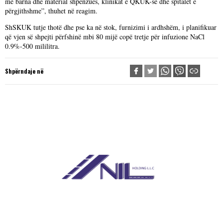
me barna dhe material shpenzues, klinikat e QKUK-së dhe spitalet e
përgjithshme”, thuhet në reagim.
ShSKUK tutje thotë dhe pse ka në stok, furnizimi i ardhshëm, i planifikuar
që vjen së shpejti përfshinë mbi 80 mijë copë tretje për infuzione NaCl
0.9%-500 mililitra.
Shpërndaje në