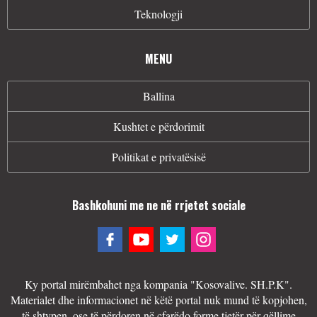
Teknologji
MENU
Ballina
Kushtet e përdorimit
Politikat e privatësisë
Bashkohuni me ne në rrjetet sociale
Ky portal mirëmbahet nga kompania "Kosovalive. SH.P.K".
Materialet dhe informacionet në këtë portal nuk mund të kopjohen,
të shtypen, ose të përdoren në çfarëdo forme tjetër për qëllime