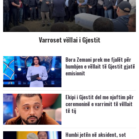
Varroset vëllai i Gjestit
Bora Zemani prek me fjalët për
humbjen e vëllait të Gjestit gjatë
emisionit
Ekipi i Gjestit del me njoftim për
ceremoninë e varrimit të vëllait
të tij
Humbi jetën në aksident, sot