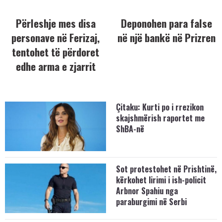
Përleshje mes disa
Deponohen para false
personave në Ferizaj,
në një bankë në Prizren
tentohet të përdoret
edhe arma e zjarrit
Çitaku: Kurti po i rrezikon
skajshmërish raportet me
ShBA-në
Sot protestohet në Prishtinë,
kërkohet lirimi i ish-policit
Arbnor Spahiu nga
paraburgimi në Serbi