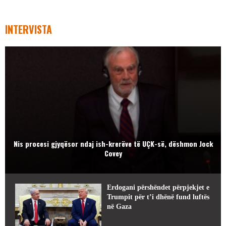
INTERVISTA
Nis procesi gjyqësor ndaj ish-krerëve të UÇK-së, dëshmon Jock
Covey
Erdogani përshëndet përpjekjet e
Trumpit për t’i dhënë fund luftës
në Gaza