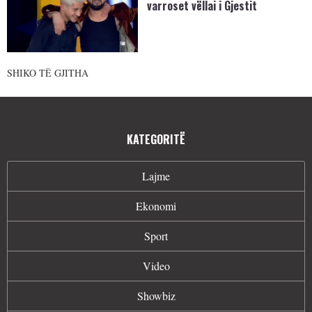
varroset vëllai i Gjestit
SHIKO TË GJITHA
KATEGORITË
Lajme
Ekonomi
Sport
Video
Showbiz