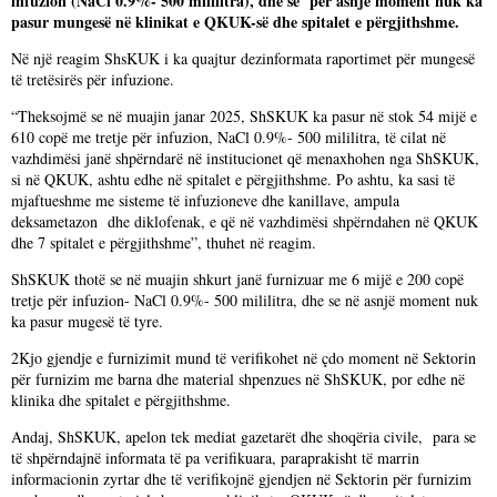
infuzion (NaCl 0.9%- 500 mililitra), dhe se për asnjë moment nuk ka
pasur mungesë në klinikat e QKUK-së dhe spitalet e përgjithshme.
Në një reagim ShsKUK i ka quajtur dezinformata raportimet për mungesë
të tretësirës për infuzione.
“Theksojmë se në muajin janar 2025, ShSKUK ka pasur në stok 54 mijë e
610 copë me tretje për infuzion, NaCl 0.9%- 500 mililitra, të cilat në
vazhdimësi janë shpërndarë në institucionet që menaxhohen nga ShSKUK,
si në QKUK, ashtu edhe në spitalet e përgjithshme. Po ashtu, ka sasi të
mjaftueshme me sisteme të infuzioneve dhe kanillave, ampula
deksametazon dhe diklofenak, e që në vazhdimësi shpërndahen në QKUK
dhe 7 spitalet e përgjithshme”, thuhet në reagim.
ShSKUK thotë se në muajin shkurt janë furnizuar me 6 mijë e 200 copë
tretje për infuzion- NaCl 0.9%- 500 mililitra, dhe se në asnjë moment nuk
ka pasur mugesë të tyre.
2Kjo gjendje e furnizimit mund të verifikohet në çdo moment në Sektorin
për furnizim me barna dhe material shpenzues në ShSKUK, por edhe në
klinika dhe spitalet e përgjithshme.
Andaj, ShSKUK, apelon tek mediat gazetarët dhe shoqëria civile, para se
të shpërndajnë informata të pa verifikuara, paraprakisht të marrin
informacionin zyrtar dhe të verifikojnë gjendjen në Sektorin për furnizim