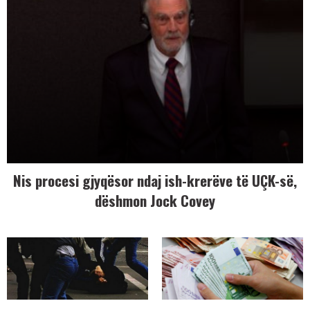
Nis procesi gjyqësor ndaj ish-krerëve të UÇK-së,
dëshmon Jock Covey