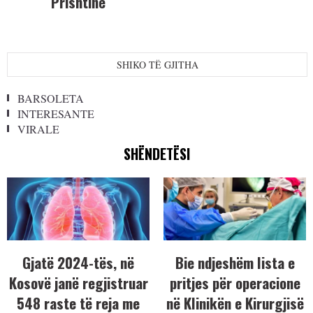
Prishtinë
SHIKO TË GJITHA
BARSOLETA
INTERESANTE
VIRALE
SHËNDETËSI
Gjatë 2024-tës, në
Bie ndjeshëm lista e
Kosovë janë regjistruar
pritjes për operacione
548 raste të reja me
në Klinikën e Kirurgjisë