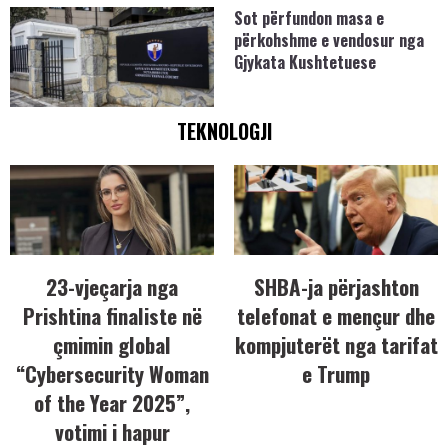
Sot përfundon masa e
përkohshme e vendosur nga
Gjykata Kushtetuese
TEKNOLOGJI
23-vjeçarja nga
SHBA-ja përjashton
Prishtina finaliste në
telefonat e mençur dhe
çmimin global
kompjuterët nga tarifat
“Cybersecurity Woman
e Trump
of the Year 2025”,
votimi i hapur