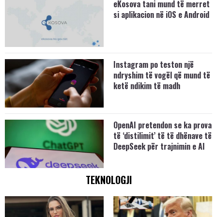
eKosova tani mund të merret
si aplikacion në iOS e Android
Instagram po teston një
ndryshim të vogël që mund të
ketë ndikim të madh
OpenAI pretendon se ka prova
të ‘distilimit’ të të dhënave të
DeepSeek për trajnimin e AI
TEKNOLOGJI