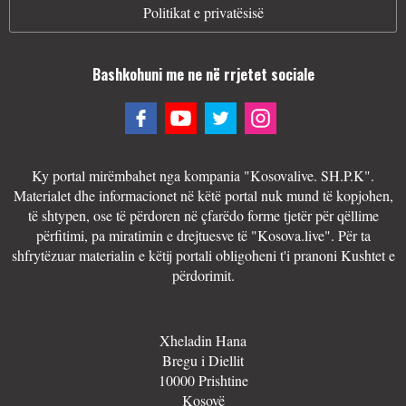
Politikat e privatësisë
Bashkohuni me ne në rrjetet sociale
Ky portal mirëmbahet nga kompania "Kosovalive. SH.P.K".
Materialet dhe informacionet në këtë portal nuk mund të kopjohen,
të shtypen, ose të përdoren në çfarëdo forme tjetër për qëllime
përfitimi, pa miratimin e drejtuesve të "Kosova.live". Për ta
shfrytëzuar materialin e këtij portali obligoheni t'i pranoni Kushtet e
përdorimit.
Xheladin Hana
Bregu i Diellit
10000 Prishtine
Kosovë