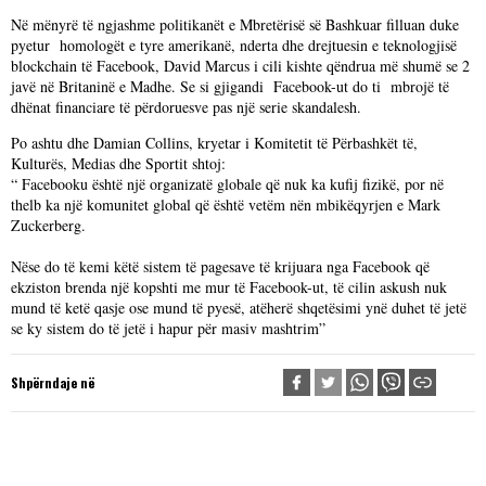
Në mënyrë të ngjashme politikanët e Mbretërisë së Bashkuar filluan duke
pyetur homologët e tyre amerikanë, nderta dhe drejtuesin e teknologjisë
blockchain të Facebook, David Marcus i cili kishte qëndrua më shumë se 2
javë në Britaninë e Madhe. Se si gjigandi Facebook-ut do ti mbrojë të
dhënat financiare të përdoruesve pas një serie skandalesh.
Po ashtu dhe Damian Collins, kryetar i Komitetit të Përbashkët të,
Kulturës, Medias dhe Sportit shtoj:
“ Facebooku është një organizatë globale që nuk ka kufij fizikë, por në
thelb ka një komunitet global që është vetëm nën mbikëqyrjen e Mark
Zuckerberg.
Nëse do të kemi këtë sistem të pagesave të krijuara nga Facebook që
ekziston brenda një kopshti me mur të Facebook-ut, të cilin askush nuk
mund të ketë qasje ose mund të pyesë, atëherë shqetësimi ynë duhet të jetë
se ky sistem do të jetë i hapur për masiv mashtrim”
Shpërndaje në