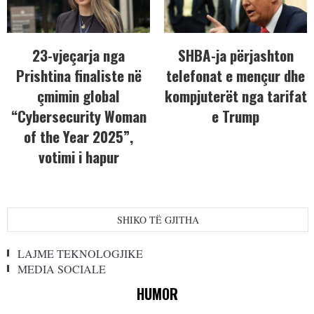
23-vjeçarja nga
SHBA-ja përjashton
Prishtina finaliste në
telefonat e mençur dhe
çmimin global
kompjuterët nga tarifat
“Cybersecurity Woman
e Trump
of the Year 2025”,
votimi i hapur
SHIKO TË GJITHA
LAJME TEKNOLOGJIKE
MEDIA SOCIALE
HUMOR