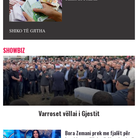
SHIKO TË GJITHA
SHOWBIZ
Varroset vëllai i Gjestit
Bora Zemani prek me fjalët për