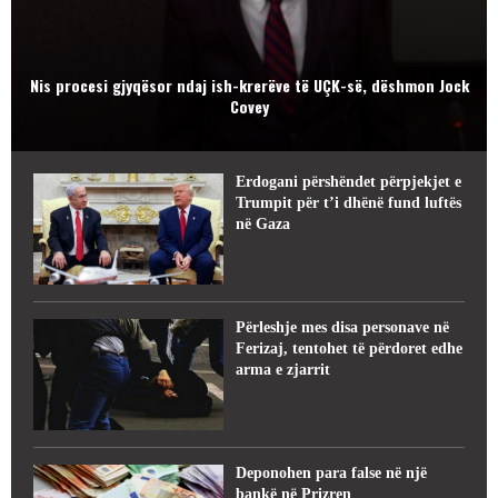
Nis procesi gjyqësor ndaj ish-krerëve të UÇK-së, dëshmon Jock
Covey
Erdogani përshëndet përpjekjet e
Trumpit për t’i dhënë fund luftës
në Gaza
Përleshje mes disa personave në
Ferizaj, tentohet të përdoret edhe
arma e zjarrit
Deponohen para false në një
bankë në Prizren