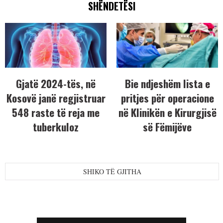
SHËNDETËSI
Gjatë 2024-tës, në
Bie ndjeshëm lista e
Kosovë janë regjistruar
pritjes për operacione
548 raste të reja me
në Klinikën e Kirurgjisë
tuberkuloz
së Fëmijëve
SHIKO TË GJITHA