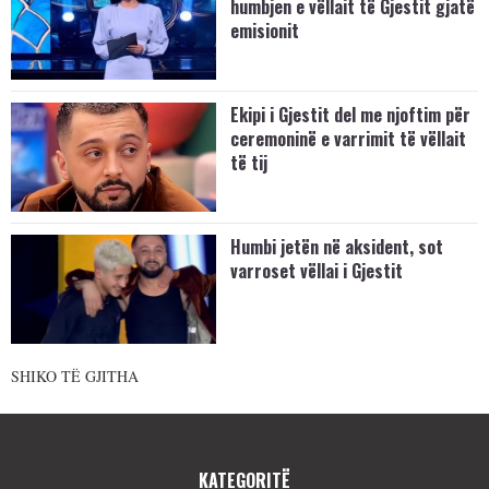
humbjen e vëllait të Gjestit gjatë
emisionit
Ekipi i Gjestit del me njoftim për
ceremoninë e varrimit të vëllait
të tij
Humbi jetën në aksident, sot
varroset vëllai i Gjestit
SHIKO TË GJITHA
KATEGORITË