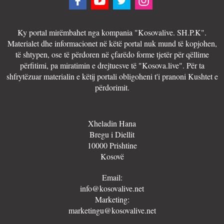
Ky portal mirëmbahet nga kompania "Kosovalive. SH.P.K".
Materialet dhe informacionet në këtë portal nuk mund të kopjohen,
të shtypen, ose të përdoren në çfarëdo forme tjetër për qëllime
përfitimi, pa miratimin e drejtuesve të "Kosova.live". Për ta
shfrytëzuar materialin e këtij portali obligoheni t'i pranoni Kushtet e
përdorimit.
Xheladin Hana
Bregu i Diellit
10000 Prishtine
Kosovë
Email:
info@kosovalive.net
Marketing:
marketingu@kosovalive.net