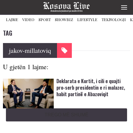
LAJME
VIDEO
SPORT
SHOWBIZ
LIFESTYLE
TEKNOLOGJI
K
TAG
jakov-millatoviq
U gjetën 1 lajme:
Deklarata e Kurtit, i cili e quajti
pro-serb presidentin e ri malazez,
habit partinë e Abazoviqit
TREGO MË SHUMË