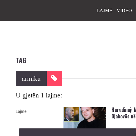
LAJME
VIDEO
TAG
armiku
U gjetën 1 lajme:
Haradinaj: 
Lajme
Gjakovës në