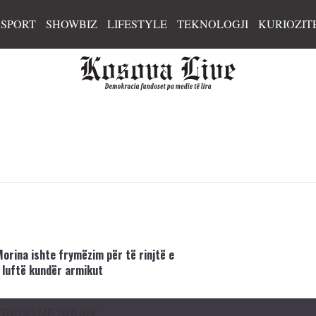
SPORT
SHOWBIZ
LIFESTYLE
TEKNOLOGJI
KURIOZIT
Morina ishte frymëzim për të rinjtë e
 luftë kundër armikut
TREGO MË SHUMË