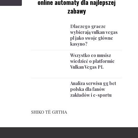
online automaty dla najlepszej
zabawy
Dlaczego gracze
wybierają vulkan vegas
pl jako swoje główne
kasyno?
Wszystko co musisz
wiedzieć o platformie
Vulkan Vegas PL
Analiza serwisu gg bet
polska dla fanów
zakładów i e-sportu
SHIKO TË GJITHA