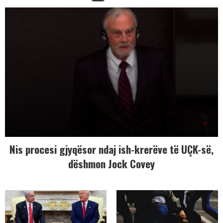
Nis procesi gjyqësor ndaj ish-krerëve të UÇK-së,
dëshmon Jock Covey