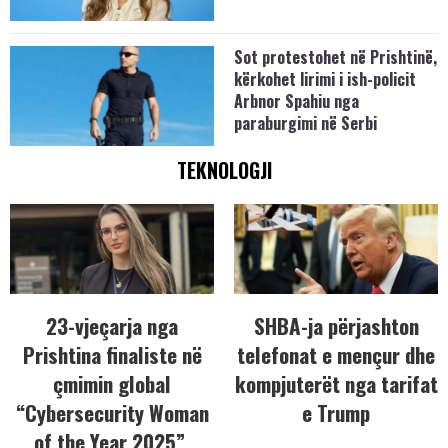
Sot protestohet në Prishtinë,
kërkohet lirimi i ish-policit
Arbnor Spahiu nga
paraburgimi në Serbi
TEKNOLOGJI
23-vjeçarja nga
SHBA-ja përjashton
Prishtina finaliste në
telefonat e mençur dhe
çmimin global
kompjuterët nga tarifat
“Cybersecurity Woman
e Trump
of the Year 2025”,