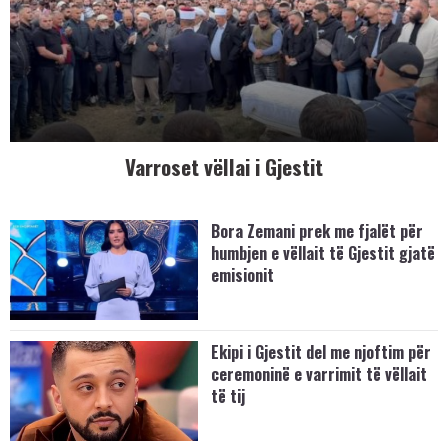
Varroset vëllai i Gjestit
Bora Zemani prek me fjalët për
humbjen e vëllait të Gjestit gjatë
emisionit
Ekipi i Gjestit del me njoftim për
ceremoninë e varrimit të vëllait
të tij