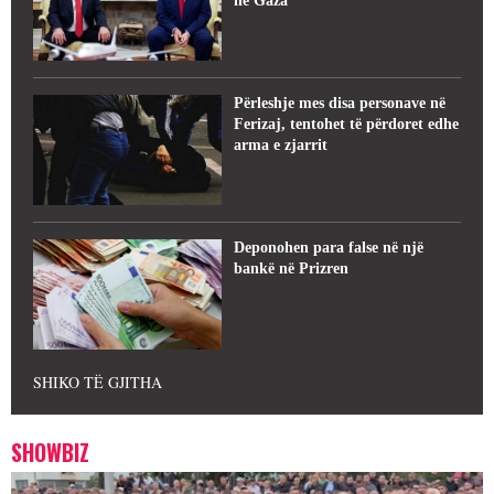
në Gaza
Përleshje mes disa personave në
Ferizaj, tentohet të përdoret edhe
arma e zjarrit
Deponohen para false në një
bankë në Prizren
SHIKO TË GJITHA
SHOWBIZ