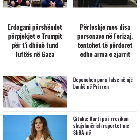
Erdogani përshëndet
Përleshje mes disa
përpjekjet e Trumpit
personave në Ferizaj,
për t’i dhënë fund
tentohet të përdoret
luftës në Gaza
edhe arma e zjarrit
Deponohen para false në një
bankë në Prizren
Çitaku: Kurti po i rrezikon
skajshmërish raportet me
ShBA-në