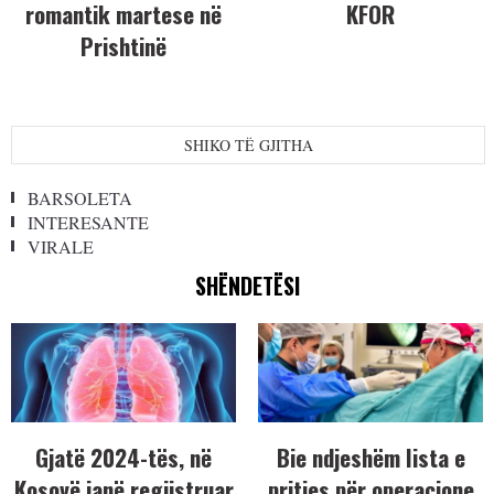
romantik martese në
KFOR
Prishtinë
SHIKO TË GJITHA
BARSOLETA
INTERESANTE
VIRALE
SHËNDETËSI
Gjatë 2024-tës, në
Bie ndjeshëm lista e
Kosovë janë regjistruar
pritjes për operacione