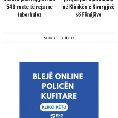
548 raste të reja me
në Klinikën e Kirurgjisë
tuberkuloz
së Fëmijëve
SHIKO TË GJITHA