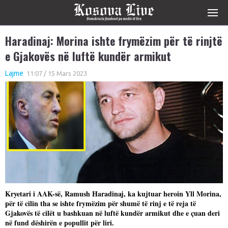
Haradinaj: Morina ishte frymëzim për të rinjtë
e Gjakovës në luftë kundër armikut
Lajme
11:07 / 15 Mars 2023
Kryetari i AAK-së, Ramush Haradinaj, ka kujtuar heroin Yll Morina,
për të cilin tha se ishte frymëzim për shumë të rinj e të reja të
Gjakovës të cilët u bashkuan në luftë kundër armikut dhe e çuan deri
në fund dëshirën e popullit për liri.