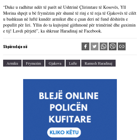
“Duke u radhitur ndër të parët në Ushtrinë Çlirimtare të Kosovës, Yll
Morina shpejt u bë frymëzim për shumë të rinj e të reja të Gjakovës të cilët
u bashkuan në luftë kundër armikut dhe e çuan deri në fund dëshirën e
popullit për liri. Yllin do ta kujtojmë gjithmonë për trimërinë dhe guximin
e tij! Lavdi përjetë”, ka shkruar Haradinaj në Facebook.
Shpërndaje në
Armiku
Frymezim
Gjakova
Lufte
Ramush Haradinaj