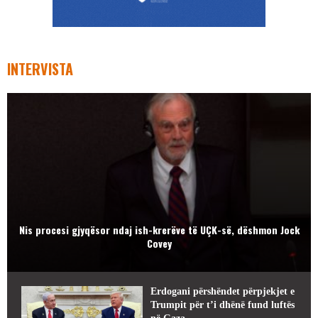
INTERVISTA
Nis procesi gjyqësor ndaj ish-krerëve të UÇK-së, dëshmon Jock
Covey
Erdogani përshëndet përpjekjet e
Trumpit për t’i dhënë fund luftës