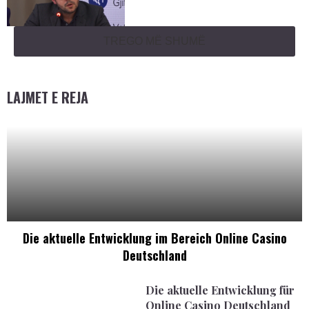
TREGO MË SHUMË
LAJMET E REJA
Die aktuelle Entwicklung im Bereich Online Casino
Deutschland
Die aktuelle Entwicklung für
Online Casino Deutschland