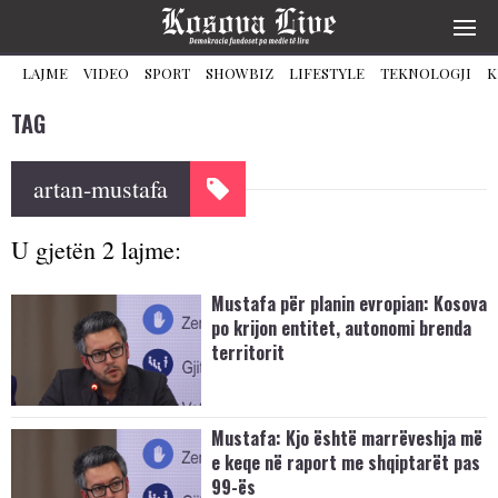
LAJME
VIDEO
SPORT
SHOWBIZ
LIFESTYLE
TEKNOLOGJI
K
TAG
artan-mustafa
U gjetën 2 lajme:
Mustafa për planin evropian: Kosova
po krijon entitet, autonomi brenda
territorit
Mustafa: Kjo është marrëveshja më
e keqe në raport me shqiptarët pas
99-ës