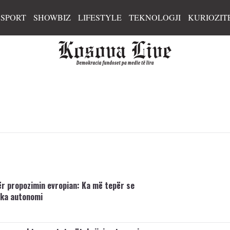
SPORT
SHOWBIZ
LIFESTYLE
TEKNOLOGJI
KURIOZIT
ër propozimin evropian: Ka më tepër se
 ka autonomi