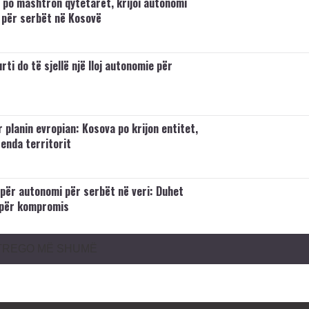
i po mashtron qytetarët, krijoi autonomi
e për serbët në Kosovë
ti do të sjellë një lloj autonomie për
 planin evropian: Kosova po krijon entitet,
enda territorit
t për autonomi për serbët në veri: Duhet
 për kompromis
TREGO MË SHUMË