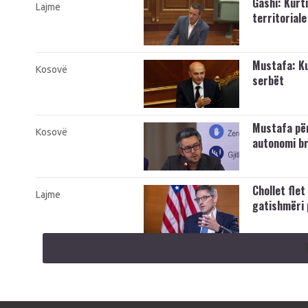
Gashi: Kurt
Lajme
territorial
Mustafa: Kur
Kosovë
serbët
Mustafa për
Kosovë
autonomi br
Chollet fle
Lajme
gatishmëri