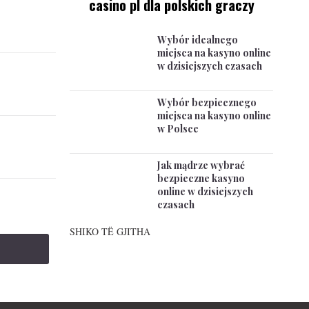
casino pl dla polskich graczy
Wybór idealnego
miejsca na kasyno online
w dzisiejszych czasach
Wybór bezpiecznego
miejsca na kasyno online
w Polsce
Jak mądrze wybrać
bezpieczne kasyno
online w dzisiejszych
czasach
SHIKO TË GJITHA