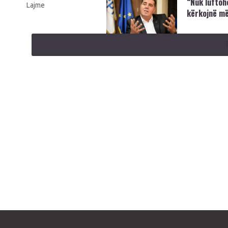
“Nuk luftoh
Lajme
kërkojnë më