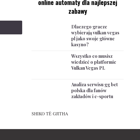
online automaty dla najlepszej
zabawy
Dlaczego gracze
wybierają vulkan vegas
pl jako swoje główne
kasyno?
Wszystko co musisz
wiedzieć o platformie
Vulkan Vegas PL
Analiza serwisu gg bet
polska dla fanów
zakładów i e-sportu
SHIKO TË GJITHA