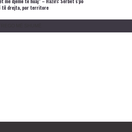
et me djemë të huaj” – Haziri: Serbët s’po
 të drejta, por territore
TREGO MË SHUMË