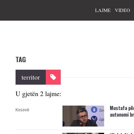
LAJME
VIDEO
TAG
territor
U gjetën 2 lajme:
Mustafa për
Kosovë
autonomi br