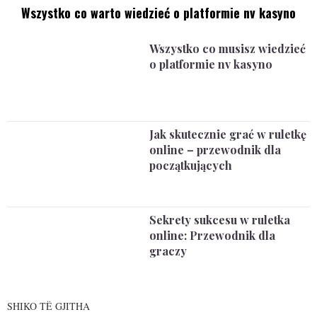
Wszystko co warto wiedzieć o platformie nv kasyno
Wszystko co musisz wiedzieć
o platformie nv kasyno
Jak skutecznie grać w ruletkę
online – przewodnik dla
początkujących
Sekrety sukcesu w ruletka
online: Przewodnik dla
graczy
SHIKO TË GJITHA