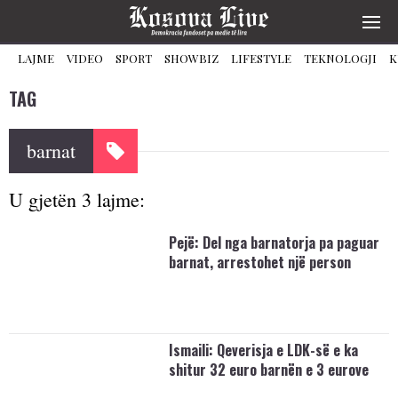
LAJME
VIDEO
SPORT
SHOWBIZ
LIFESTYLE
TEKNOLOGJI
K
TAG
barnat
U gjetën 3 lajme:
Pejë: Del nga barnatorja pa paguar
barnat, arrestohet një person
Ismaili: Qeverisja e LDK-së e ka
shitur 32 euro barnën e 3 eurove