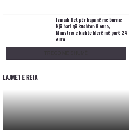
Ismaili flet për hajninë me barna:
Një bari që kushton 8 euro,
Ministria e kishte blerë më parë 24
euro
TREGO MË SHUMË
LAJMET E REJA