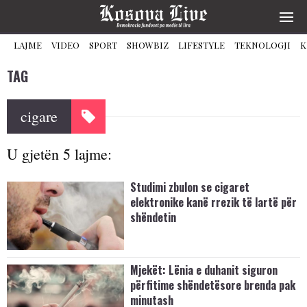
LAJME
VIDEO
SPORT
SHOWBIZ
LIFESTYLE
TEKNOLOGJI
K
TAG
cigare
U gjetën 5 lajme:
Studimi zbulon se cigaret
elektronike kanë rrezik të lartë për
shëndetin
Mjekët: Lënia e duhanit siguron
përfitime shëndetësore brenda pak
minutash