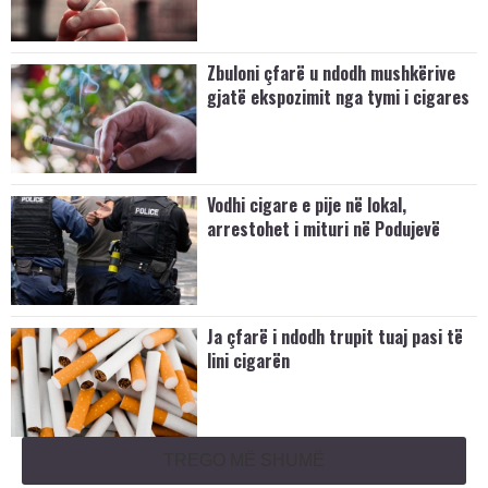
Zbuloni çfarë u ndodh mushkërive
gjatë ekspozimit nga tymi i cigares
Vodhi cigare e pije në lokal,
arrestohet i mituri në Podujevë
Ja çfarë i ndodh trupit tuaj pasi të
lini cigarën
TREGO MË SHUMË