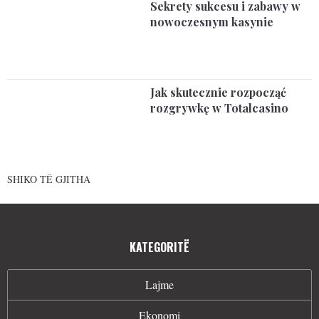
Sekrety sukcesu i zabawy w
nowoczesnym kasynie
Jak skutecznie rozpocząć
rozgrywkę w Totalcasino
SHIKO TË GJITHA
KATEGORITË
Lajme
Ekonomi