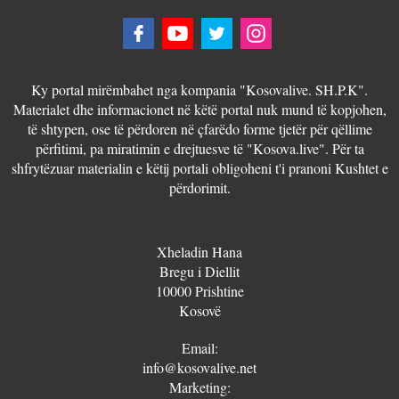
Ky portal mirëmbahet nga kompania "Kosovalive. SH.P.K".
Materialet dhe informacionet në këtë portal nuk mund të kopjohen,
të shtypen, ose të përdoren në çfarëdo forme tjetër për qëllime
përfitimi, pa miratimin e drejtuesve të "Kosova.live". Për ta
shfrytëzuar materialin e këtij portali obligoheni t'i pranoni Kushtet e
përdorimit.
Xheladin Hana
Bregu i Diellit
10000 Prishtine
Kosovë
Email:
info@kosovalive.net
Marketing: