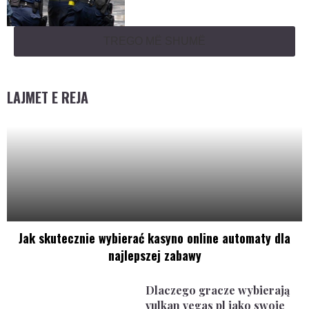
TREGO MË SHUMË
LAJMET E REJA
Jak skutecznie wybierać kasyno online automaty dla
najlepszej zabawy
Dlaczego gracze wybierają
vulkan vegas pl jako swoje