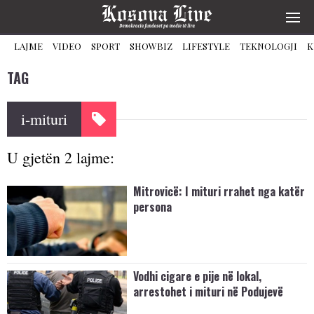
LAJME
VIDEO
SPORT
SHOWBIZ
LIFESTYLE
TEKNOLOGJI
K
TAG
i-mituri
U gjetën 2 lajme:
Mitrovicë: I mituri rrahet nga katër
persona
Vodhi cigare e pije në lokal,
arrestohet i mituri në Podujevë