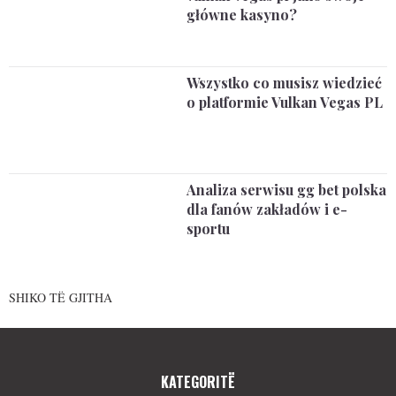
główne kasyno?
Wszystko co musisz wiedzieć
o platformie Vulkan Vegas PL
Analiza serwisu gg bet polska
dla fanów zakładów i e-
sportu
SHIKO TË GJITHA
KATEGORITË