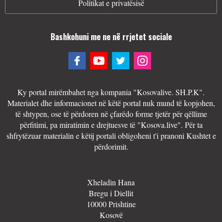
Politikat e privatësisë
Bashkohuni me ne në rrjetet sociale
Ky portal mirëmbahet nga kompania "Kosovalive. SH.P.K".
Materialet dhe informacionet në këtë portal nuk mund të kopjohen,
të shtypen, ose të përdoren në çfarëdo forme tjetër për qëllime
përfitimi, pa miratimin e drejtuesve të "Kosova.live". Për ta
shfrytëzuar materialin e këtij portali obligoheni t'i pranoni Kushtet e
përdorimit.
Xheladin Hana
Bregu i Diellit
10000 Prishtine
Kosovë