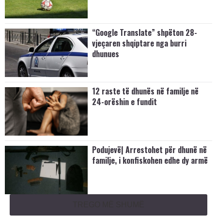
“Google Translate” shpëton 28-
vjeçaren shqiptare nga burri
dhunues
12 raste të dhunës në familje në
24-orëshin e fundit
Podujevë| Arrestohet për dhunë në
familje, i konfiskohen edhe dy armë
TREGO MË SHUMË