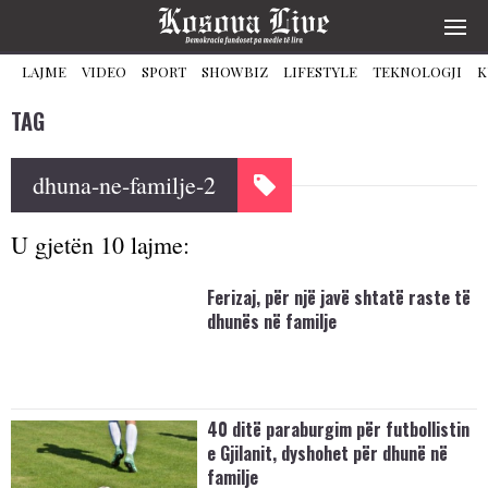
LAJME
VIDEO
SPORT
SHOWBIZ
LIFESTYLE
TEKNOLOGJI
K
TAG
dhuna-ne-familje-2
U gjetën 10 lajme:
Ferizaj, për një javë shtatë raste të
dhunës në familje
40 ditë paraburgim për futbollistin
e Gjilanit, dyshohet për dhunë në
familje