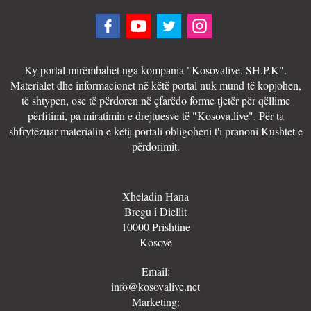
Ky portal mirëmbahet nga kompania "Kosovalive. SH.P.K".
Materialet dhe informacionet në këtë portal nuk mund të kopjohen,
të shtypen, ose të përdoren në çfarëdo forme tjetër për qëllime
përfitimi, pa miratimin e drejtuesve të "Kosova.live". Për ta
shfrytëzuar materialin e këtij portali obligoheni t'i pranoni Kushtet e
përdorimit.
Xheladin Hana
Bregu i Diellit
10000 Prishtine
Kosovë
Email:
info@kosovalive.net
Marketing: