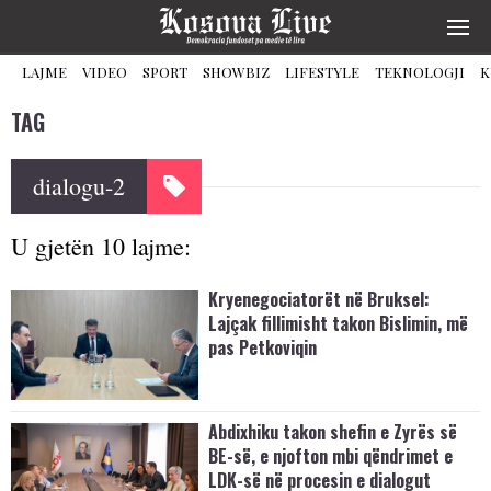
LAJME
VIDEO
SPORT
SHOWBIZ
LIFESTYLE
TEKNOLOGJI
K
TAG
dialogu-2
U gjetën 10 lajme:
Kryenegociatorët në Bruksel:
Lajçak fillimisht takon Bislimin, më
pas Petkoviqin
Abdixhiku takon shefin e Zyrës së
BE-së, e njofton mbi qëndrimet e
LDK-së në procesin e dialogut