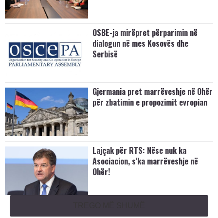
OSBE-ja mirëpret përparimin në
dialogun në mes Kosovës dhe
Serbisë
Gjermania pret marrëveshje në Ohër
për zbatimin e propozimit evropian
Lajçak për RTS: Nëse nuk ka
Asociacion, s’ka marrëveshje në
Ohër!
TREGO MË SHUMË