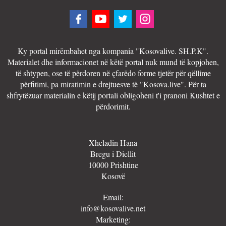
Ky portal mirëmbahet nga kompania "Kosovalive. SH.P.K".
Materialet dhe informacionet në këtë portal nuk mund të kopjohen,
të shtypen, ose të përdoren në çfarëdo forme tjetër për qëllime
përfitimi, pa miratimin e drejtuesve të "Kosova.live". Për ta
shfrytëzuar materialin e këtij portali obligoheni t'i pranoni Kushtet e
përdorimit.
Xheladin Hana
Bregu i Diellit
10000 Prishtine
Kosovë
Email:
info@kosovalive.net
Marketing: