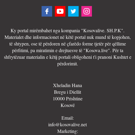
Ky portal mirëmbahet nga kompania "Kosovalive. SH.P.K".
Materialet dhe informacionet në këtë portal nuk mund të kopjohen,
të shtypen, ose të përdoren në çfarëdo forme tjetër për qëllime
përfitimi, pa miratimin e drejtuesve të "Kosova.live". Për ta
shfrytëzuar materialin e këtij portali obligoheni t'i pranoni Kushtet e
përdorimit.
Xheladin Hana
Bregu i Diellit
10000 Prishtine
Kosovë
Email:
info@kosovalive.net
Marketing: