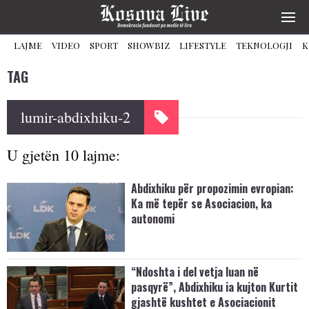
LAJME
VIDEO
SPORT
SHOWBIZ
LIFESTYLE
TEKNOLOGJI
K
TAG
lumir-abdixhiku-2
U gjetën 10 lajme:
Abdixhiku për propozimin evropian:
Ka më tepër se Asociacion, ka
autonomi
“Ndoshta i del vetja luan në
pasqyrë”, Abdixhiku ia kujton Kurtit
gjashtë kushtet e Asociacionit