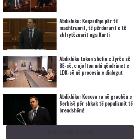
Abdixhiku: Keqardhje për të
mashtruarit, të përdorurit e të
shfrytëzuarit nga Kurti
Abdixhiku takon shefin e Zyrës së
BE-së, e njofton mbi qëndrimet e
LDK-së në procesin e dialogut
Abdixhiku: Kosova ra në grackën e
Serbisë për shkak të populizmit të
brendshëm!
TREGO MË SHUMË