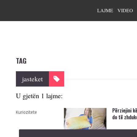
LAJME
VIDEO
TAG
jasteket
U gjetën 1 lajme:
Përziejini k
Kuriozitete
do të zhduk