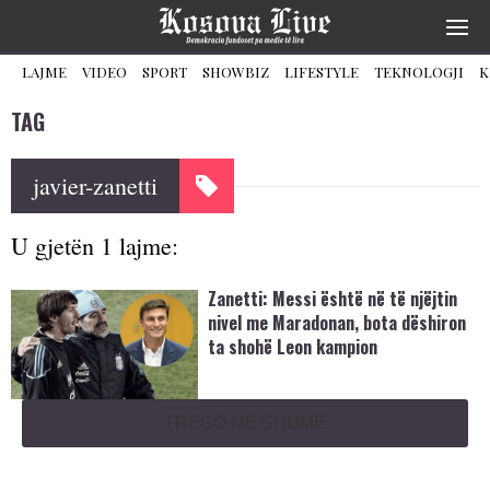
LAJME
VIDEO
SPORT
SHOWBIZ
LIFESTYLE
TEKNOLOGJI
K
TAG
javier-zanetti
U gjetën 1 lajme:
Zanetti: Messi është në të njëjtin
nivel me Maradonan, bota dëshiron
ta shohë Leon kampion
TREGO MË SHUMË