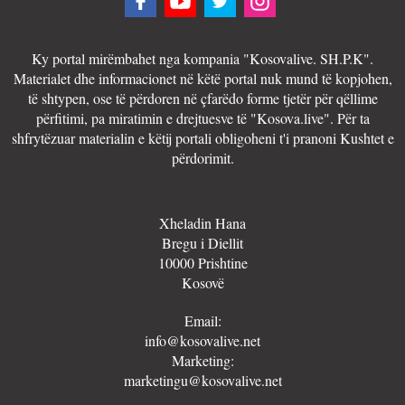
Ky portal mirëmbahet nga kompania "Kosovalive. SH.P.K".
Materialet dhe informacionet në këtë portal nuk mund të kopjohen,
të shtypen, ose të përdoren në çfarëdo forme tjetër për qëllime
përfitimi, pa miratimin e drejtuesve të "Kosova.live". Për ta
shfrytëzuar materialin e këtij portali obligoheni t'i pranoni Kushtet e
përdorimit.
Xheladin Hana
Bregu i Diellit
10000 Prishtine
Kosovë
Email:
info@kosovalive.net
Marketing:
marketingu@kosovalive.net