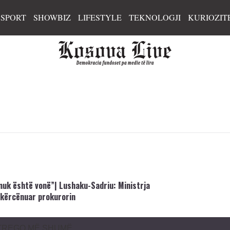
SPORT
SHOWBIZ
LIFESTYLE
TEKNOLOGJI
KURIOZIT
nuk është vonë”| Lushaku-Sadriu: Ministrja
 kërcënuar prokurorin
TREGO MË SHUMË