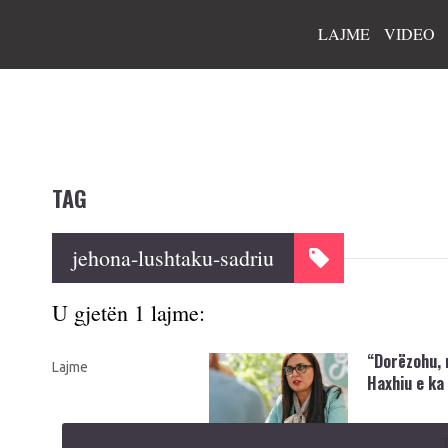
LAJME
VIDEO
TAG
jehona-lushtaku-sadriu
U gjetën 1 lajme:
“Dorëzohu, 
Lajme
Haxhiu e ka