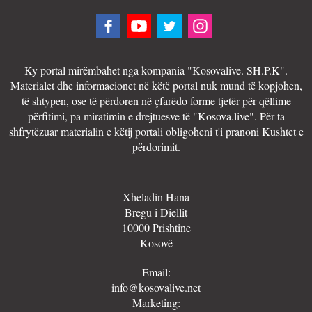
Ky portal mirëmbahet nga kompania "Kosovalive. SH.P.K".
Materialet dhe informacionet në këtë portal nuk mund të kopjohen,
të shtypen, ose të përdoren në çfarëdo forme tjetër për qëllime
përfitimi, pa miratimin e drejtuesve të "Kosova.live". Për ta
shfrytëzuar materialin e këtij portali obligoheni t'i pranoni Kushtet e
përdorimit.
Xheladin Hana
Bregu i Diellit
10000 Prishtine
Kosovë
Email:
info@kosovalive.net
Marketing: