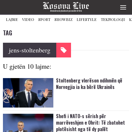
LAJME
VIDEO
SPORT
SHOWBIZ
LIFESTYLE
TEKNOLOGJI
K
TAG
jens-stoltenberg
U gjetën 10 lajme:
Stoltenberg vlerëson ndihmën që
Norvegjia ia ka bërë Ukrainës
Shefi i NATO-s sërish për
marrëveshjen e Ohrit: Të zbatohet
plotësisht nga të dy palët