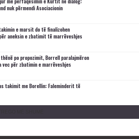
qur me përfaqësimin e Kurtit në dialog:
und nuk përmendi Asociacionin
takimin e marsit do të finalizohen
për aneksin e zbatimit të marrëveshjes
ë thënë po propozimit, Borrell paralajmëron
a vec për zbatimin e marrëveshjes
as takimit me Borellin: Faleminderit të
TREGO MË SHUMË