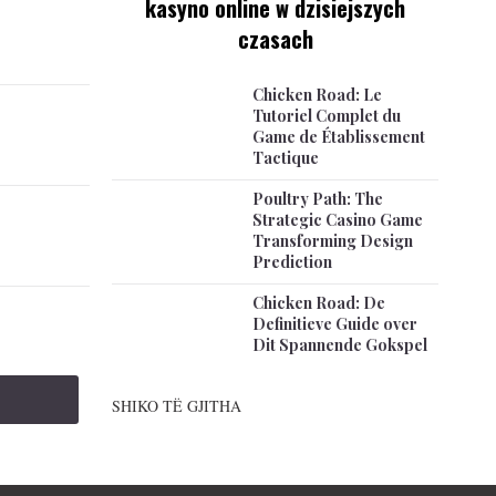
kasyno online w dzisiejszych
czasach
Chicken Road: Le
Tutoriel Complet du
Game de Établissement
Tactique
Poultry Path: The
Strategic Casino Game
Transforming Design
Prediction
Chicken Road: De
Definitieve Guide over
Dit Spannende Gokspel
SHIKO TË GJITHA