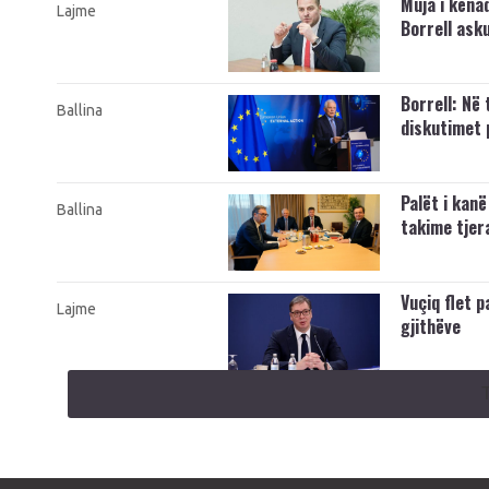
Muja i këna
Lajme
Borrell ask
Borrell: Në 
Ballina
diskutimet 
Palët i kan
Ballina
takime tjer
Vuçiq flet p
Lajme
gjithëve