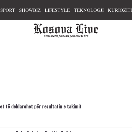
SPORT
SHOWBIZ
LIFESTYLE
TEKNOLOGJI
KURIOZIT
tet të deklarohet për rezultatin e takimit