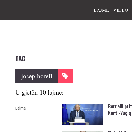
LAJME
VIDEO
TAG
josep-borell
U gjetën 10 lajme:
Borrelli pri
Lajme
Kurti-Vuçiq