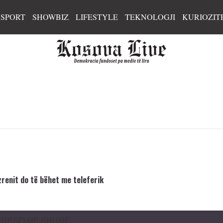
SPORT
SHOWBIZ
LIFESTYLE
TEKNOLOGJI
KURIOZIT
zrenit do të bëhet me teleferik
TREGO MË SHUMË