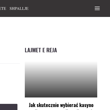
ETE
SHPALLJE
LAJMET E REJA
Jak skutecznie wybierać kasyno