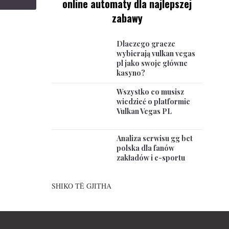
online automaty dla najlepszej
zabawy
Dlaczego gracze
wybierają vulkan vegas
pl jako swoje główne
kasyno?
Wszystko co musisz
wiedzieć o platformie
Vulkan Vegas PL
Analiza serwisu gg bet
polska dla fanów
zakładów i e-sportu
SHIKO TË GJITHA