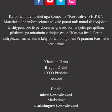
Ky portal mirëmbahet nga kompania "Kosovalive. SH.P.K".
Materialet dhe informacionet në këtë portal nuk mund të kopjohen,
të shtypen, ose të përdoren në çfarëdo forme tjetër për qëllime
përfitimi, pa miratimin e drejtuesve të "Kosova.live". Për ta
shfrytëzuar materialin e këtij portali obligoheni t'i pranoni Kushtet e
përdorimit.
Xheladin Hana
Bregu i Diellit
10000 Prishtine
Kosovë
Email:
info@kosovalive.net
Marketing:
marketingu@kosovalive.net