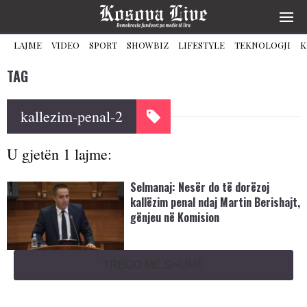
LAJME
VIDEO
SPORT
SHOWBIZ
LIFESTYLE
TEKNOLOGJI
K
TAG
kallezim-penal-2
U gjetën 1 lajme:
Selmanaj: Nesër do të dorëzoj
kallëzim penal ndaj Martin Berishajt,
gënjeu në Komision
TREGO MË SHUMË