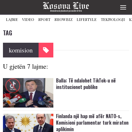
LAJME
VIDEO
SPORT
SHOWBIZ
LIFESTYLE
TEKNOLOGJI
K
TAG
komision
U gjetën 7 lajme:
Balla: Të ndalohet TikTok-u në
institucionet publike
Finlanda një hap më afër NATO-s,
Komisioni parlamentar turk miraton
aplikimin