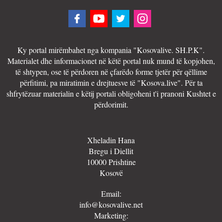
Ky portal mirëmbahet nga kompania "Kosovalive. SH.P.K".
Materialet dhe informacionet në këtë portal nuk mund të kopjohen,
të shtypen, ose të përdoren në çfarëdo forme tjetër për qëllime
përfitimi, pa miratimin e drejtuesve të "Kosova.live". Për ta
shfrytëzuar materialin e këtij portali obligoheni t'i pranoni Kushtet e
përdorimit.
Xheladin Hana
Bregu i Diellit
10000 Prishtine
Kosovë
Email:
info@kosovalive.net
Marketing: