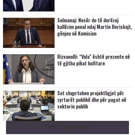
Selmanaj: Nesër do të dorëzoj
kallëzim penal ndaj Martin Berishajt,
gënjeu në Komision
Rizvanolli: “Vala” është prezente në
të gjitha pikat kufitare
Sot shqyrtohen projektligjet për
zyrtarët publikë dhe për pagat në
sektorin publik
TREGO MË SHUMË