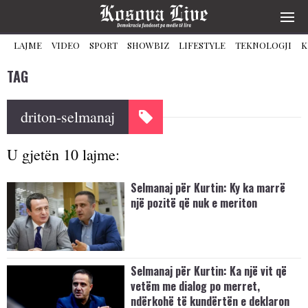
LAJME
VIDEO
SPORT
SHOWBIZ
LIFESTYLE
TEKNOLOGJI
K
TAG
driton-selmanaj
U gjetën 10 lajme:
Selmanaj për Kurtin: Ky ka marrë
një pozitë që nuk e meriton
Selmanaj për Kurtin: Ka një vit që
vetëm me dialog po merret,
ndërkohë të kundërtën e deklaron