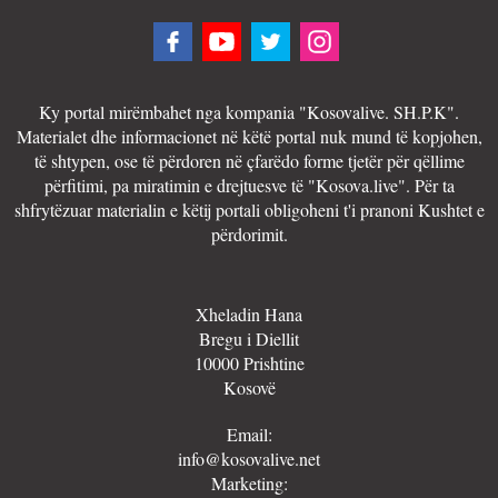
Ky portal mirëmbahet nga kompania "Kosovalive. SH.P.K".
Materialet dhe informacionet në këtë portal nuk mund të kopjohen,
të shtypen, ose të përdoren në çfarëdo forme tjetër për qëllime
përfitimi, pa miratimin e drejtuesve të "Kosova.live". Për ta
shfrytëzuar materialin e këtij portali obligoheni t'i pranoni Kushtet e
përdorimit.
Xheladin Hana
Bregu i Diellit
10000 Prishtine
Kosovë
Email:
info@kosovalive.net
Marketing: