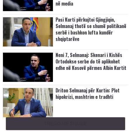
në media
Pasi Kurti përkujtoi Gjingjiqin,
Selmanaj thotë se shumë politikanë
serbë i bashkon lufta kundër
shqiptarëve
Neni 7, Selmanaj: Skenari i Kishës
Ortodokse serbe do të aplikohet
edhe në Kosovë përmes Albin Kurtit
Driton Selmanaj për Kurtin: Plot
hipokrizi, mashtrim e tradhti
TREGO MË SHUMË